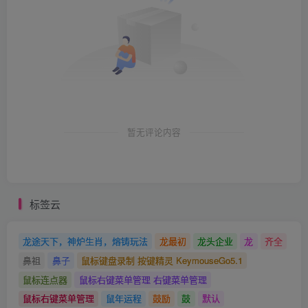
暂无评论内容
标签云
龙途天下，神炉生肖，熔铸玩法
龙最初
龙头企业
龙
齐全
鼻祖
鼻子
鼠标键盘录制 按键精灵 KeymouseGo5.1
鼠标连点器
鼠标右键菜单管理 右键菜单管理
鼠标右键菜单管理
鼠年运程
鼓励
鼓
默认