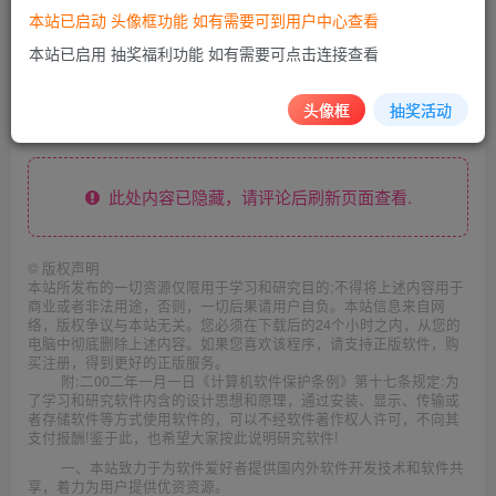
本站已启动 头像框功能 如有需要可到用户中心查看
本站已启用 抽奖福利功能 如有需要可点击连接查看
下载链接https://pgx.lanzoub.com/iVfwc0nunqra
头像框
抽奖活动
功能已测试一切正常 请在非国内服务器搭建
此处内容已隐藏，请评论后刷新页面查看.
©
版权声明
本站所发布的一切资源仅限用于学习和研究目的;不得将上述内容用于
商业或者非法用途，否则，一切后果请用户自负。本站信息来自网
络，版权争议与本站无关。您必须在下载后的24个小时之内，从您的
电脑中彻底删除上述内容。如果您喜欢该程序，请支持正版软件，购
买注册，得到更好的正版服务。
附:二00二年一月一日《计算机软件保护条例》第十七条规定:为
了学习和研究软件内含的设计思想和原理，通过安装、显示、传输或
者存储软件等方式使用软件的，可以不经软件著作权人许可，不向其
支付报酬!鉴于此，也希望大家按此说明研究软件!
一、本站致力于为软件爱好者提供国内外软件开发技术和软件共
享，着力为用户提供优资资源。