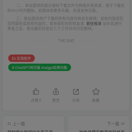
二、 本站提供的部分源码下载文件为网络共享资源，请于下载后
的24小时内删除。如需体验更多乐趣，还请支持正版。
三、我站提供用户下载的所有内容均转自互联网。如有内容侵犯
您的版权或其他利益的，若有侵犯你的权益请:
前往投诉
站长会进行
审查之后，情况属实的会在三个工作日内为您删除。
THE END
实用软件
# ChatGPT网页版 chatgpt绘图功能
点赞
0
赞赏
分享
收藏
上一篇
下一篇
超耐磨水笔网站主页开源
独角兽樱花飘落官网单页