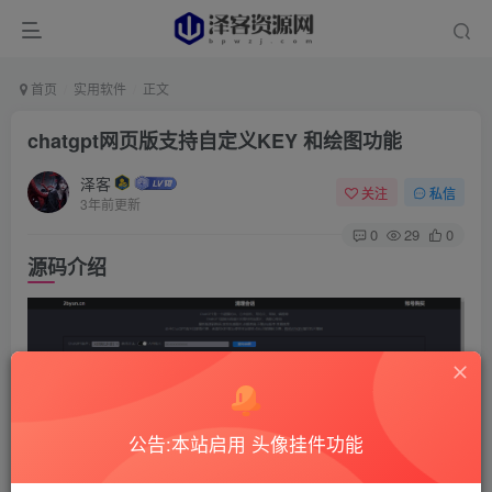
首页
实用软件
正文
chatgpt网页版支持自定义KEY 和绘图功能
泽客
关注
私信
3年前更新
0
29
0
源码介绍
公告:本站启用 头像挂件功能