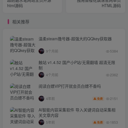
html源码
HTML源码
相关推荐
温柔steam撸号器-超强大的QQkey获取器
9个月前
5384
触站 v1.4.52 国产小P站/无需翻墙 超清无限
制
4个月前
2362
阅读白嫖VIP打开就会员白嫖不香吗
2151
4年前
免费
AI智能内容采集软件 导入关键词自动采集相
关文章内容
1853
5年前
免费