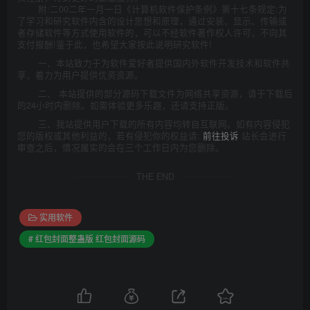
附:二00二年一月一日《计算机软件保护条例》第十七条规定:为
了学习和研究软件内含的设计思想和原理，通过安装、显示、传输或
者存储软件等方式使用软件的，可以不经软件著作权人许可，不向其
支付报酬!鉴于此，也希望大家按此说明研究软件!
一、本站致力于为软件爱好者提供国内外软件开发技术和软件共
享，着力为用户提供优资资源。
二、 本站提供的部分源码下载文件为网络共享资源，请于下载后
的24小时内删除。如需体验更多乐趣，还请支持正版。
三、我站提供用户下载的所有内容均转自互联网。如有内容侵犯
您的版权或其他利益的，若有侵犯你的权益请:
前往投诉
站长会进行
审查之后，情况属实的会在三个工作日内为您删除。
THE END
实用软件
# 红包封面整蛊版 红包封面源码