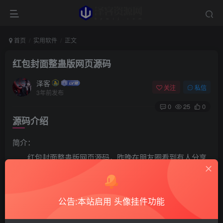
首页
实用软件
正文
红包封面整蛊版网页源码
泽客
关注
私信
3年前发布
0
25
0
源码介绍
简介：
红包封面整蛊版网页源码，昨晚在朋友圈看到有人分享
一款整蛊版的红包封面，闲来无事就扒下来分享给大家。
图片：
公告:本站启用 头像挂件功能