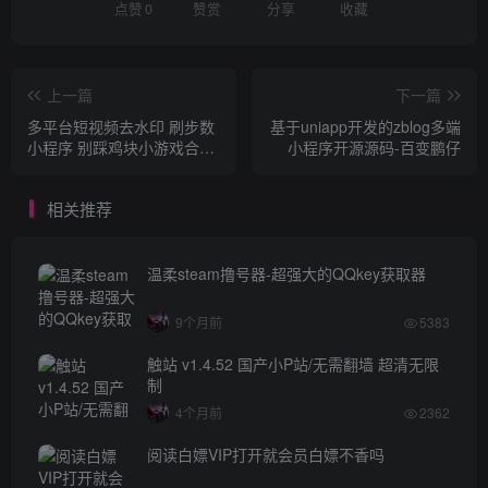
点赞
0
赞赏
分享
收藏
上一篇
下一篇
多平台短视频去水印 刷步数
基于uniapp开发的zblog多端
小程序 别踩鸡块小游戏合集
小程序开源源码-百变鹏仔
微信小程序源码下载支持多
种
相关推荐
温柔steam撸号器-超强大的QQkey获取器
9个月前
5383
触站 v1.4.52 国产小P站/无需翻墙 超清无限
制
4个月前
2362
阅读白嫖VIP打开就会员白嫖不香吗