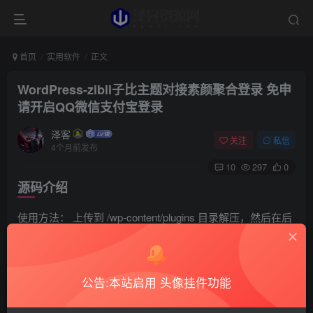
首页
实用软件
正文
WordPress-zibll子比主题对接素颜聚合登录 免申
请开启QQ微信支付宝登录
泽客
关注
私信
4个月前发布
10
297
0
源码介绍
使用方法： 上传到 /wp-content/plugins 目录解压，然后在后
台插件列表启用即可。包含 QQ、微信、支付宝、微博、百
度、华为、钉钉、谷歌、微软、Facebook、Twitter 登录方
式。
公告:本站启用 头像挂件功能
如图下