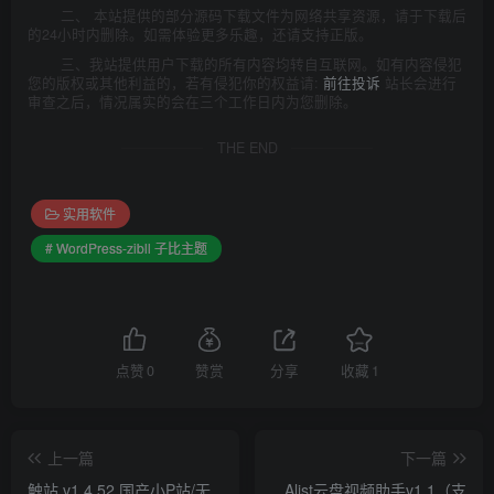
二、 本站提供的部分源码下载文件为网络共享资源，请于下载后
的24小时内删除。如需体验更多乐趣，还请支持正版。
三、我站提供用户下载的所有内容均转自互联网。如有内容侵犯
您的版权或其他利益的，若有侵犯你的权益请:
前往投诉
站长会进行
审查之后，情况属实的会在三个工作日内为您删除。
THE END
实用软件
# WordPress-zibll 子比主题
点赞
0
赞赏
分享
收藏
1
上一篇
下一篇
触站 v1.4.52 国产小P站/无
Alist云盘视频助手v1.1（支