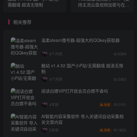
需翻墙 超清无限制
持主流云盘视频加密与在线
播放）
相关推荐
温柔steam撸号器-超强大的QQkey获取器
9个月前
5384
触站 v1.4.52 国产小P站/无需翻墙 超清无限
制
4个月前
2363
阅读白嫖VIP打开就会员白嫖不香吗
2151
4年前
免费
AI智能内容采集软件 导入关键词自动采集相
关文章内容
1853
5年前
免费