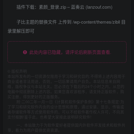
插件下载：素颜_登录.zip – 蓝奏云 (lanzouf.com)
子比主题的替换文件 上传到 /wp-content/themes/zibll 目
录里解压即可
此处内容已隐藏，请评论后刷新页面查看.
©
版权声明
本站所发布的一切资源仅限用于学习和研究目的;不得将上述内容用于
商业或者非法用途，否则，一切后果请用户自负。本站信息来自网
络，版权争议与本站无关。您必须在下载后的24个小时之内，从您的
电脑中彻底删除上述内容。如果您喜欢该程序，请支持正版软件，购
买注册，得到更好的正版服务。
附:二00二年一月一日《计算机软件保护条例》第十七条规定:为
了学习和研究软件内含的设计思想和原理，通过安装、显示、传输或
者存储软件等方式使用软件的，可以不经软件著作权人许可，不向其
支付报酬!鉴于此，也希望大家按此说明研究软件!
一、本站致力于为软件爱好者提供国内外软件开发技术和软件共
享，着力为用户提供优资资源。