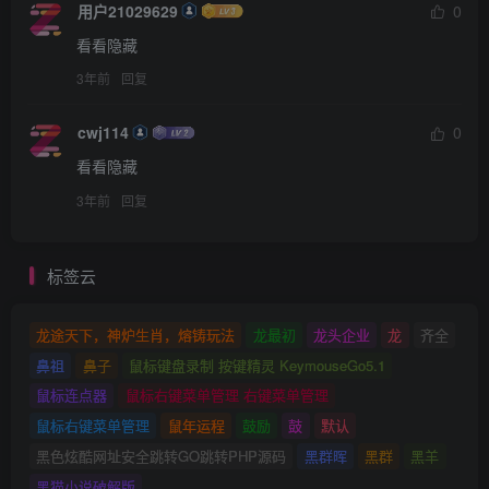
用户21029629
0
看看隐藏
3年前
回复
cwj114
0
看看隐藏
3年前
回复
标签云
龙途天下，神炉生肖，熔铸玩法
龙最初
龙头企业
龙
齐全
鼻祖
鼻子
鼠标键盘录制 按键精灵 KeymouseGo5.1
鼠标连点器
鼠标右键菜单管理 右键菜单管理
鼠标右键菜单管理
鼠年运程
鼓励
鼓
默认
黑色炫酷网址安全跳转GO跳转PHP源码
黑群晖
黑群
黑羊
黑猫小说破解版