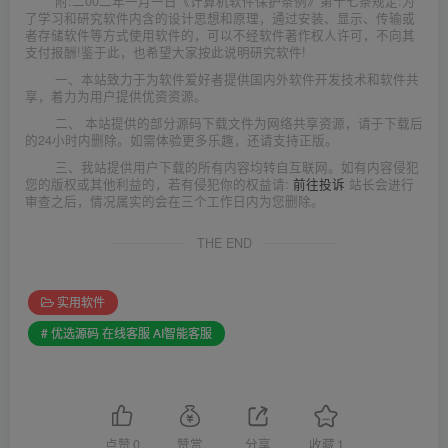
附:二00二年一月一日《计算机软件保护条例》第十七条规定:为
了学习和研究软件内含的设计思想和原理，通过安装、显示、传输或
者存储软件等方式使用软件的，可以不经软件著作权人许可，不向其
支付报酬!鉴于此，也希望大家按此说明研究软件!
一、本站致力于为软件爱好者提供国内外软件开发技术和软件共
享，着力为用户提供优资资源。
二、 本站提供的部分源码下载文件为网络共享资源，请于下载后
的24小时内删除。如需体验更多乐趣，还请支持正版。
三、我站提供用户下载的所有内容均转自互联网。如有内容侵犯
您的版权或其他利益的，若有侵犯你的权益请:
前往投诉
站长会进行
审查之后，情况属实的会在三个工作日内为您删除。
THE END
实用软件
# 优选源码 在线客服 AI智能客服
点赞
0
赞赏
分享
收藏
1