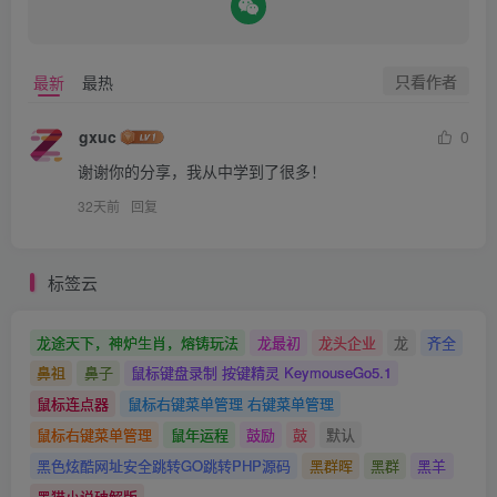
只看作者
最新
最热
gxuc
0
谢谢你的分享，我从中学到了很多！
32天前
回复
标签云
龙途天下，神炉生肖，熔铸玩法
龙最初
龙头企业
龙
齐全
鼻祖
鼻子
鼠标键盘录制 按键精灵 KeymouseGo5.1
鼠标连点器
鼠标右键菜单管理 右键菜单管理
鼠标右键菜单管理
鼠年运程
鼓励
鼓
默认
黑色炫酷网址安全跳转GO跳转PHP源码
黑群晖
黑群
黑羊
黑猫小说破解版