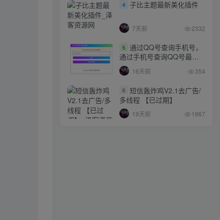
子比主题最新美化插件
4
7天前
2332
通过QQ号查询手机号，
5
通过手机号查询QQ号最新
网站源码
16天前
354
短信轰炸鸡V2.1去广告/
6
多线程 【已过期】
19天前
1967