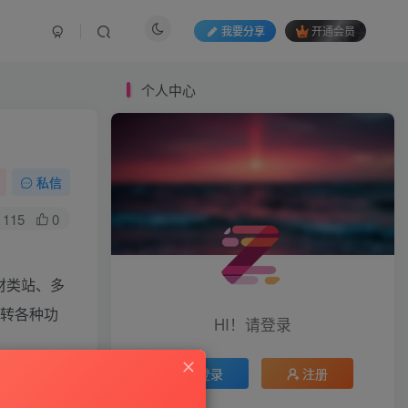
我要分享
开通会员
个人中心
私信
115
0
材类站、多
玩转各种功
HI！请登录
登录
注册