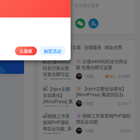
社交账号登录
最新文章
热门文章
白嫖最多
网友点赞
头像框
抽奖活动
价值4999的码支付商业
1
版 完美白嫖可运营
2889
7天前
1
￥
【ripro主题全站美化】
2
[WordPress] 集成到后台功
能的全站美化包
7天前
2417
WordPress…
网络工作室官网PHP源码
3
带后台功能
7天前
410