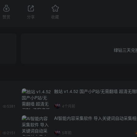
赞赏
分享
收藏
绿钻三天兑
触站 v1.4.52 国产小P站/无需翻墙 超清无
5381
4个月前
AI智能内容采集软件 导入关键词自动采集
2151
5年前