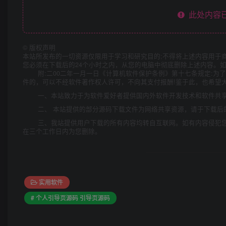
此处内容已
©
版权声明
本站所发布的一切资源仅限用于学习和研究目的;不得将上述内容用于
您必须在下载后的24个小时之内，从您的电脑中彻底删除上述内容。
附:二00二年一月一日《计算机软件保护条例》第十七条规定:
件的，可以不经软件著作权人许可，不向其支付报酬!鉴于此，也希望大
一、本站致力于为软件爱好者提供国内外软件开发技术和软件共
二、 本站提供的部分源码下载文件为网络共享资源，请于下载后
三、我站提供用户下载的所有内容均转自互联网。如有内容侵犯
在三个工作日内为您删除。
实用软件
# 个人引导页源码 引导页源码