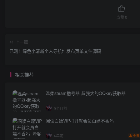
点赞
0
上一篇
已测！绿色小清新个人导航址发布页单文件源码
相关推荐
温柔steam撸号器-超强大的QQkey获取器
9个月前
阅读白嫖VIP打开就会员白嫖不香吗
4年前
免费