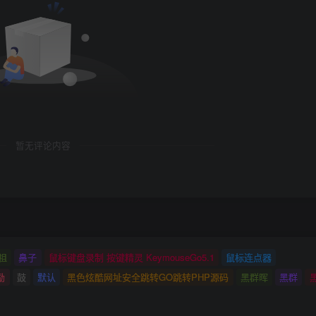
暂无评论内容
祖
鼻子
鼠标键盘录制 按键精灵 KeymouseGo5.1
鼠标连点器
励
鼓
默认
黑色炫酷网址安全跳转GO跳转PHP源码
黑群晖
黑群