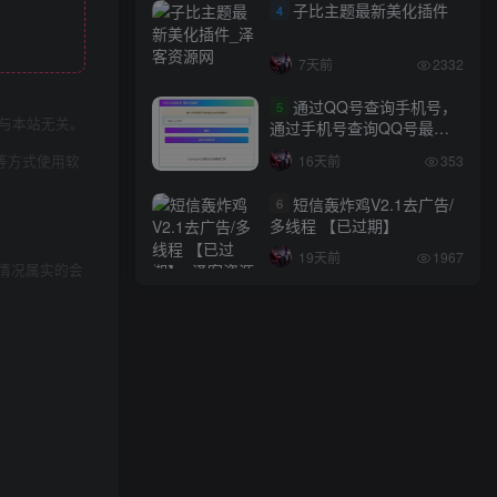
子比主题最新美化插件
4
7天前
2332
通过QQ号查询手机号，
5
与本站无关。
通过手机号查询QQ号最新
网站源码
等方式使用软
16天前
353
短信轰炸鸡V2.1去广告/
6
多线程 【已过期】
19天前
1967
情况属实的会