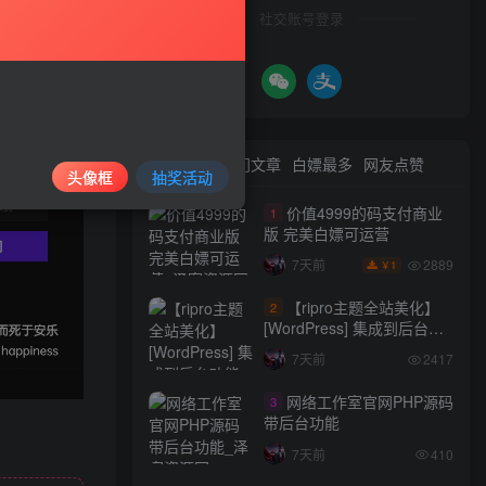
社交账号登录
最新文章
热门文章
白嫖最多
网友点赞
头像框
抽奖活动
价值4999的码支付商业
1
版 完美白嫖可运营
2889
7天前
1
￥
【ripro主题全站美化】
2
[WordPress] 集成到后台功
能的全站美化包
7天前
2417
WordPress…
网络工作室官网PHP源码
3
带后台功能
7天前
410