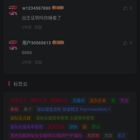
w1234567890
0
出生证明吗你睡着了
2年前
回复
用户30565613
0
6666
2年前
回复
标签云
龙途天下，神炉生肖，熔铸玩法
龙最初
龙头企业
龙
齐全
鼻祖
鼻子
鼠标键盘录制 按键精灵 KeymouseGo5.1
鼠标连点器
鼠标右键菜单管理 右键菜单管理
鼠标右键菜单管理
鼠年运程
鼓励
鼓
默认
黑色炫酷网址安全跳转GO跳转PHP源码
黑群晖
黑群
黑羊