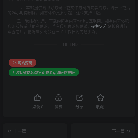
二、 本站提供的部分源码下载文件为网络共享资源，请于下载后
的24小时内删除。如需体验更多乐趣，还请支持正版。
三、我站提供用户下载的所有内容均转自互联网。如有内容侵犯
您的版权或其他利益的，若有侵犯你的权益请:
前往投诉
站长会进行
审查之后，情况属实的会在三个工作日内为您删除。
THE END
网站源码
# 照妖镜伪装微信视频通话源码修复版
点赞
0
赞赏
分享
收藏
上一篇
下一篇