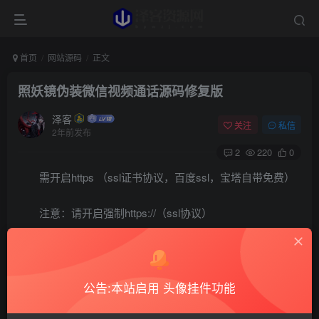
首页
网站源码
正文
照妖镜伪装微信视频通话源码修复版
泽客
关注
私信
2年前发布
2
220
0
需开启https （ssl证书协议，百度ssl，宝塔自带免费）
注意：请开启强制https://（ssl协议）
否则生成的链接是不能进行拍照的
新增邮箱通知功能（方便第一时间查看照片）
公告:本站启用 头像挂件功能