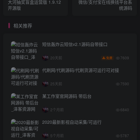
大河抽奖盲盒运营版 1.9.12
微信/支付宝在线换钱平台系
开源版
统源码
相关推荐
短信轰炸云短信v2.1源码自带接口
7609
20天前
免费
代刷网/代刷源码/代刷货源可运行可对接
25天前
7590
某工作室官网源码 带后台
2个月前
6840
2020最新影视自动采集/可运行
5个月前
5787