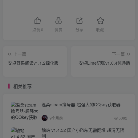
点赞
0
赞赏
分享
收藏
上一篇
下一篇
安卓野果阅读v1.1.2绿化版
安卓Lime记账v1.0.4纯净版
相关推荐
温柔steam撸号器-超强大的QQkey获取器
9个月前
5382
触站 v1.4.52 国产小P站/无需翻墙 超清无限
制