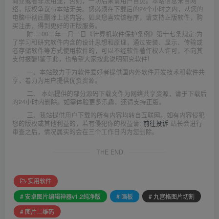
商业或者非法用途，否则，一切后果请用户自负。本站信息来自网
络，版权争议与本站无关。您必须在下载后的24个小时之内，从您的
电脑中彻底删除上述内容。如果您喜欢该程序，请支持正版软件，购
买注册，得到更好的正版服务。
附:二00二年一月一日《计算机软件保护条例》第十七条规定:为
了学习和研究软件内含的设计思想和原理，通过安装、显示、传输或
者存储软件等方式使用软件的，可以不经软件著作权人许可，不向其
支付报酬!鉴于此，也希望大家按此说明研究软件!
一、本站致力于为软件爱好者提供国内外软件开发技术和软件共
享，着力为用户提供优资资源。
二、 本站提供的部分源码下载文件为网络共享资源，请于下载后
的24小时内删除。如需体验更多乐趣，还请支持正版。
三、我站提供用户下载的所有内容均转自互联网。如有内容侵犯
您的版权或其他利益的，若有侵犯你的权益请:
前往投诉
站长会进行
审查之后，情况属实的会在三个工作日内为您删除。
THE END
实用软件
# 安卓图片编辑神器v1.2纯净版
# 画板
# 九宫格图片切割
# 图片二维码