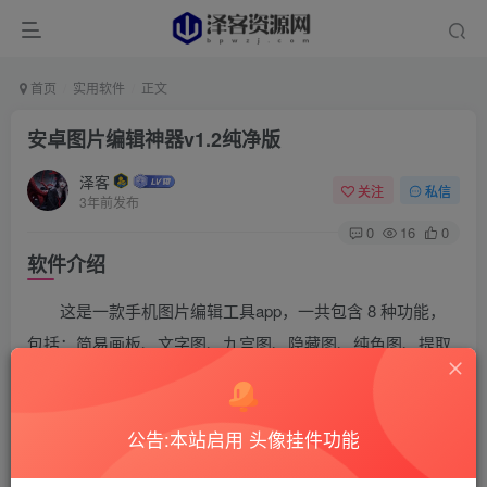
首页
实用软件
正文
安卓图片编辑神器v1.2纯净版
泽客
关注
私信
3年前发布
0
16
0
软件介绍
这是一款手机图片编辑工具app，一共包含 8 种功能，
包括：简易画板、文字图、九宫图、隐藏图、纯色图、提取
桌面、图片二维码、像素图，是你日常生活中不可缺少的一
款APP。
公告:本站启用 头像挂件功能
软件截图