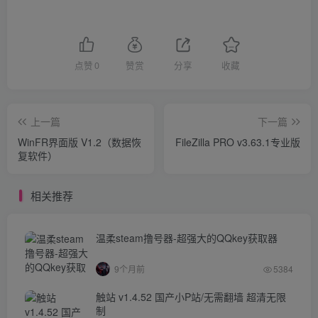
点赞
0
赞赏
分享
收藏
上一篇
下一篇
WinFR界面版 V1.2（数据恢
FileZilla PRO v3.63.1专业版
复软件）
相关推荐
温柔steam撸号器-超强大的QQkey获取器
9个月前
5384
触站 v1.4.52 国产小P站/无需翻墙 超清无限
制