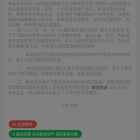
本站所发布的一切资源仅限用于学习和研究目的;不得将上述内容用于
商业或者非法用途，否则，一切后果请用户自负。本站信息来自网
络，版权争议与本站无关。您必须在下载后的24个小时之内，从您的
电脑中彻底删除上述内容。如果您喜欢该程序，请支持正版软件，购
买注册，得到更好的正版服务。
附:二00二年一月一日《计算机软件保护条例》第十七条规定:为
了学习和研究软件内含的设计思想和原理，通过安装、显示、传输或
者存储软件等方式使用软件的，可以不经软件著作权人许可，不向其
支付报酬!鉴于此，也希望大家按此说明研究软件!
一、本站致力于为软件爱好者提供国内外软件开发技术和软件共
享，着力为用户提供优资资源。
二、 本站提供的部分源码下载文件为网络共享资源，请于下载后
的24小时内删除。如需体验更多乐趣，还请支持正版。
三、我站提供用户下载的所有内容均转自互联网。如有内容侵犯
您的版权或其他利益的，若有侵犯你的权益请:
前往投诉
站长会进行
审查之后，情况属实的会在三个工作日内为您删除。
THE END
实用软件
# 隐启设置 自动录音软件 通话录音功能