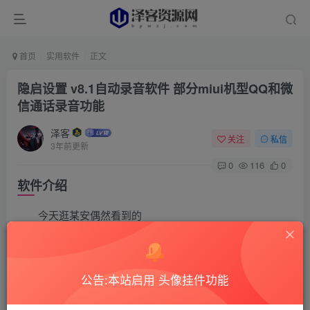
首页
实用软件
正文
隐启设置 v8.1自动录音软件 部分miui机型QQ和微
信通话录音功能
泽客
关注
私信
3年前更新
0
116
0
软件介绍
今天逛某安偶然看到的
QQ和微信通话录音是小米高通机型的高端机独有功
能，天玑和高通中低端机型都是没有的，比如我久经沙场的
公告:本站启用 头像挂件功能
K30，不过既然都是miui系统，在设置里其实都是有的，不过