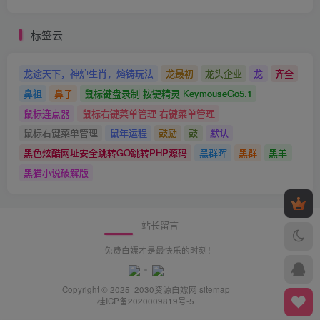
标签云
龙途天下，神炉生肖，熔铸玩法
龙最初
龙头企业
龙
齐全
鼻祖
鼻子
鼠标键盘录制 按键精灵 KeymouseGo5.1
鼠标连点器
鼠标右键菜单管理 右键菜单管理
鼠标右键菜单管理
鼠年运程
鼓励
鼓
默认
黑色炫酷网址安全跳转GO跳转PHP源码
黑群晖
黑群
黑羊
黑猫小说破解版
站长留言
免费白嫖才是最快乐的时刻！
Copyright © 2025· 2030
资源白嫖网
sitemap
桂ICP备2020009819号-5