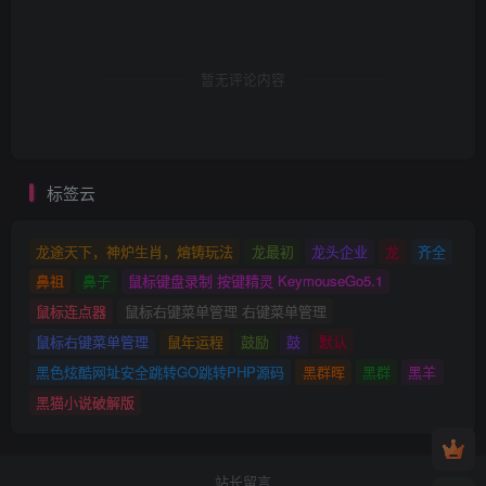
暂无评论内容
标签云
龙途天下，神炉生肖，熔铸玩法
龙最初
龙头企业
龙
齐全
鼻祖
鼻子
鼠标键盘录制 按键精灵 KeymouseGo5.1
鼠标连点器
鼠标右键菜单管理 右键菜单管理
鼠标右键菜单管理
鼠年运程
鼓励
鼓
默认
黑色炫酷网址安全跳转GO跳转PHP源码
黑群晖
黑群
黑羊
黑猫小说破解版
站长留言