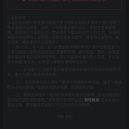
©
版权声明
本站所发布的一切资源仅限用于学习和研究目的;不得将上述内容用于
商业或者非法用途，否则，一切后果请用户自负。本站信息来自网
络，版权争议与本站无关。您必须在下载后的24个小时之内，从您的
电脑中彻底删除上述内容。如果您喜欢该程序，请支持正版软件，购
买注册，得到更好的正版服务。
附:二00二年一月一日《计算机软件保护条例》第十七条规定:为
了学习和研究软件内含的设计思想和原理，通过安装、显示、传输或
者存储软件等方式使用软件的，可以不经软件著作权人许可，不向其
支付报酬!鉴于此，也希望大家按此说明研究软件!
一、本站致力于为软件爱好者提供国内外软件开发技术和软件共
享，着力为用户提供优资资源。
二、 本站提供的部分源码下载文件为网络共享资源，请于下载后
的24小时内删除。如需体验更多乐趣，还请支持正版。
三、我站提供用户下载的所有内容均转自互联网。如有内容侵犯
您的版权或其他利益的，若有侵犯你的权益请:
前往投诉
站长会进行
审查之后，情况属实的会在三个工作日内为您删除。
THE END