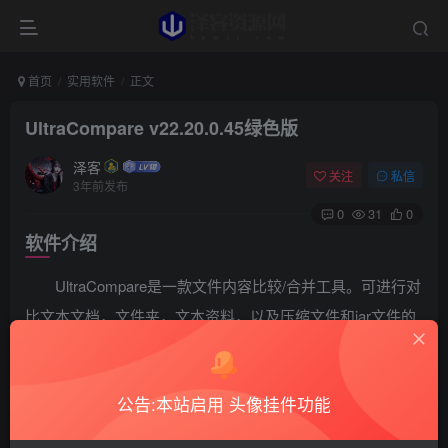
首页
实用软件
正文
UltraCompare v22.20.0.45绿色版
泽客
关注
私信
3年前发布
0
31
0
软件介绍
UltraCompare是一款文件内容比较/合并工具。可进行对
比文本文档，文件夹，文本资料，以及压缩文件和jar文件的
功能，并且可以对比较的文件进行合并，同步等操作，支持
撤消操作，UltraCompare专业版能自动和UltraEdit或者
公告:本站启用 头像挂件功能
UEStudio结合起来使用。