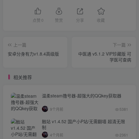
点赞
0
赞赏
分享
收藏
上一篇
下一篇
安卓分身有力v1.8.4高级版
中医通 v5.1.2 VIP珍藏版 可
学医可查病
相关推荐
温柔steam撸号器-超强大的QQkey获取器
9个月前
5381
触站 v1.4.52 国产小P站/无需翻墙 超清无限
制
4个月前
2361