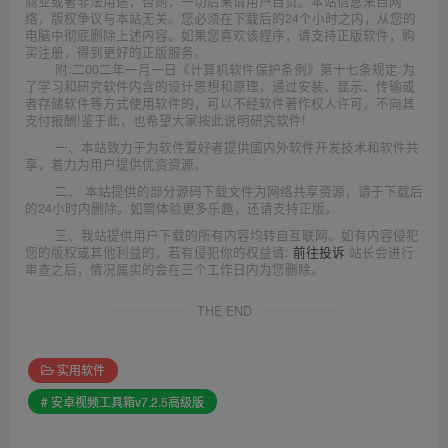
商业或者非法用途，否则，一切后果请用户自负。本站信息来自网
络，版权争议与本站无关。您必须在下载后的24个小时之内，从您的
电脑中彻底删除上述内容。如果您喜欢该程序，请支持正版软件，购
买注册，得到更好的正版服务。
附:二00二年一月一日《计算机软件保护条例》第十七条规定:为
了学习和研究软件内含的设计思想和原理，通过安装、显示、传输或
者存储软件等方式使用软件的，可以不经软件著作权人许可，不向其
支付报酬!鉴于此，也希望大家按此说明研究软件!
一、本站致力于为软件爱好者提供国内外软件开发技术和软件共
享，着力为用户提供优资资源。
二、 本站提供的部分源码下载文件为网络共享资源，请于下载后
的24小时内删除。如需体验更多乐趣，还请支持正版。
三、我站提供用户下载的所有内容均转自互联网。如有内容侵犯
您的版权或其他利益的，若有侵犯你的权益请:
前往投诉
站长会进行
审查之后，情况属实的会在三个工作日内为您删除。
THE END
实用软件
# 安卓视频工具箱v7.2.5高级版