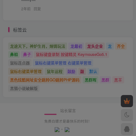
2年前
回复
标签云
龙途天下，神炉生肖，熔铸玩法
龙最初
龙头企业
龙
齐全
鼻祖
鼻子
鼠标键盘录制 按键精灵 KeymouseGo5.1
鼠标连点器
鼠标右键菜单管理 右键菜单管理
鼠标右键菜单管理
鼠年运程
鼓励
鼓
默认
黑色炫酷网址安全跳转GO跳转PHP源码
黑群晖
黑群
黑羊
黑猫小说破解版
站长留言
免费白嫖才是最快乐的时刻！