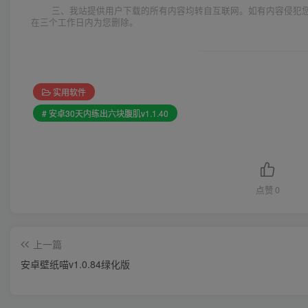
三、我站提供用户下载的所有内容均转自互联网。如有内容侵犯
在三个工作日内为您删除。
实用软件
# 安卓30天内练出六块腹肌v1.1.40
点赞
0
上一篇
安卓壁纸喵v1.0.84绿化版