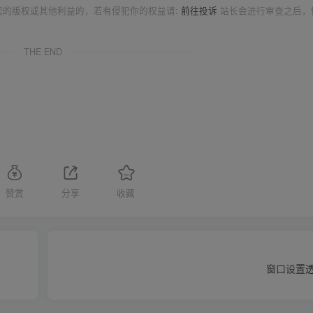
您的版权或其他利益的，若有侵犯你的权益请:
前往投诉
站长会进行审查之后，
THE END
赞赏
分享
收藏
窗口设置透