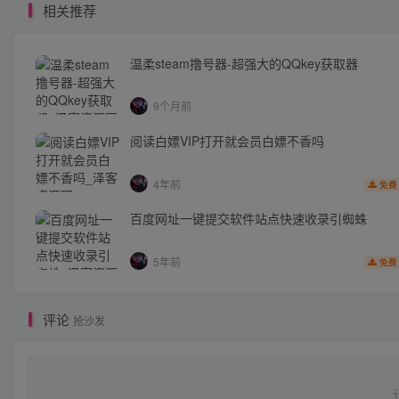
相关推荐
温柔steam撸号器-超强大的QQkey获取器
9个月前
阅读白嫖VIP打开就会员白嫖不香吗
4年前
免费
百度网址一键提交软件站点快速收录引蜘蛛
5年前
免费
评论
抢沙发