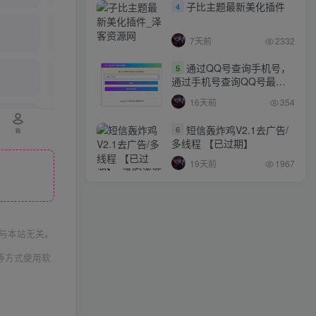
子比主题最新美化插件
4
7天前
2332
通过QQ号查询手机号，
5
通过手机号查询QQ号最新
网站源码
16天前
354
短信轰炸鸡V2.1去广告/
6
多线程 【已过期】
19天前
1967
与本站无关。
等方式使用软