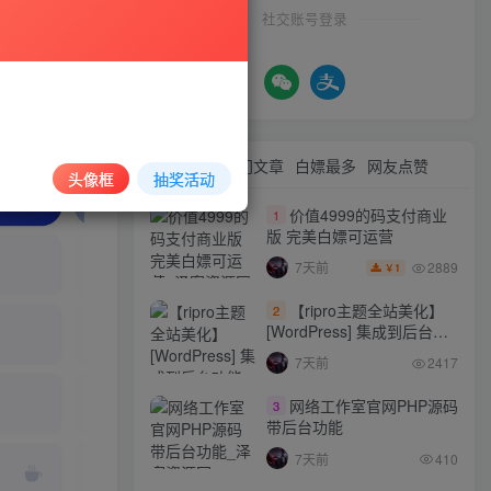
社交账号登录
最新文章
热门文章
白嫖最多
网友点赞
头像框
抽奖活动
价值4999的码支付商业
1
版 完美白嫖可运营
2889
7天前
1
￥
【ripro主题全站美化】
2
[WordPress] 集成到后台功
能的全站美化包
7天前
2417
WordPress…
网络工作室官网PHP源码
3
带后台功能
7天前
410