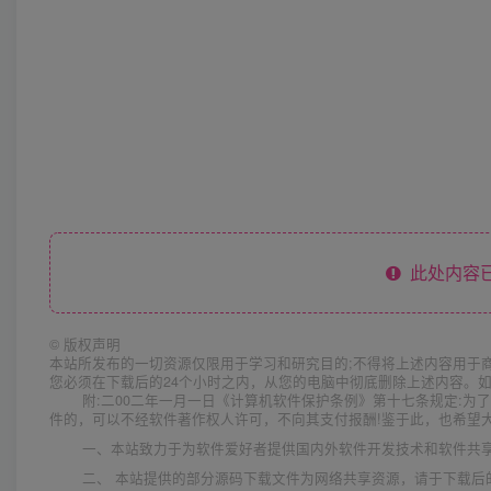
此处内容已
©
版权声明
本站所发布的一切资源仅限用于学习和研究目的;不得将上述内容用于
您必须在下载后的24个小时之内，从您的电脑中彻底删除上述内容。
附:二00二年一月一日《计算机软件保护条例》第十七条规定:
件的，可以不经软件著作权人许可，不向其支付报酬!鉴于此，也希望大
一、本站致力于为软件爱好者提供国内外软件开发技术和软件共
二、 本站提供的部分源码下载文件为网络共享资源，请于下载后