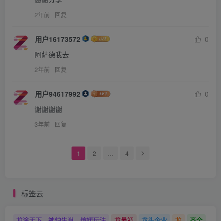
2年前
回复
用户16173572
0
阿萨德我去
2年前
回复
用户94617992
0
谢谢谢谢
3年前
回复
1
2
…
4
标签云
龙途天下，神炉生肖，熔铸玩法
龙最初
龙头企业
龙
齐全