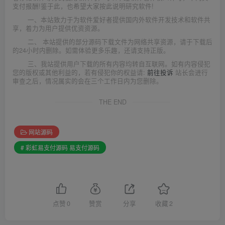
支付报酬!鉴于此，也希望大家按此说明研究软件!
一、本站致力于为软件爱好者提供国内外软件开发技术和软件共
享，着力为用户提供优资资源。
二、 本站提供的部分源码下载文件为网络共享资源，请于下载后
的24小时内删除。如需体验更多乐趣，还请支持正版。
三、我站提供用户下载的所有内容均转自互联网。如有内容侵犯
您的版权或其他利益的，若有侵犯你的权益请:
前往投诉
站长会进行
审查之后，情况属实的会在三个工作日内为您删除。
THE END
网站源码
# 彩虹易支付源码 易支付源码
点赞
0
赞赏
分享
收藏
2