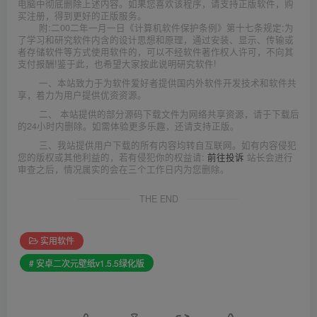
电脑中彻底删除上述内容。如果您喜欢该程序，请支持正版软件，购
买注册，得到更好的正版服务。
附:二00二年一月一日《计算机软件保护条例》第十七条规定:为
了学习和研究软件内含的设计思想和原理，通过安装、显示、传输或
者存储软件等方式使用软件的，可以不经软件著作权人许可，不向其
支付报酬!鉴于此，也希望大家按此说明研究软件!
一、本站致力于为软件爱好者提供国内外软件开发技术和软件共
享，着力为用户提供优资资源。
二、 本站提供的部分源码下载文件为网络共享资源，请于下载后
的24小时内删除。如需体验更多乐趣，还请支持正版。
三、我站提供用户下载的所有内容均转自互联网。如有内容侵犯
您的版权或其他利益的，若有侵犯你的权益请:
前往投诉
站长会进行
审查之后，情况属实的会在三个工作日内为您删除。
THE END
实用软件
# 安卓二次元壁纸v1.5.5绿化版