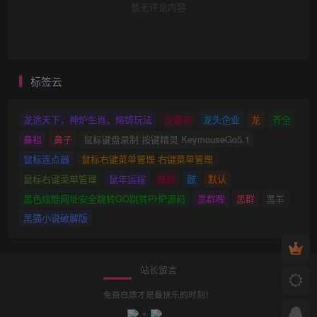
暂无评论内容
标签云
龙途天下，神炉生肖，熔铸玩法
龙最初
龙头企业
龙
齐全
鼻祖
鼻子
鼠标键盘录制 按键精灵 KeymouseGo5.1
鼠标连点器
鼠标右键菜单管理 右键菜单管理
鼠标右键菜单管理
鼠年运程
鼓励
鼓
默认
黑色炫酷网址安全跳转GO跳转PHP源码
黑群晖
黑群
黑羊
黑猫小说破解版
站长留言
免费白嫖才是最快乐的时刻！