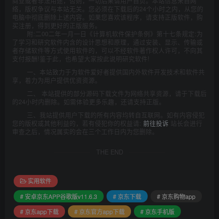
商业或者非法用途，否则，一切后果请用户自负。本站信息来自网
络，版权争议与本站无关。您必须在下载后的24个小时之内，从您的
电脑中彻底删除上述内容。如果您喜欢该程序，请支持正版软件，购
买注册，得到更好的正版服务。
附:二00二年一月一日《计算机软件保护条例》第十七条规定:为
了学习和研究软件内含的设计思想和原理，通过安装、显示、传输或
者存储软件等方式使用软件的，可以不经软件著作权人许可，不向其
支付报酬!鉴于此，也希望大家按此说明研究软件!
一、本站致力于为软件爱好者提供国内外软件开发技术和软件共
享，着力为用户提供优资资源。
二、 本站提供的部分源码下载文件为网络共享资源，请于下载后
的24小时内删除。如需体验更多乐趣，还请支持正版。
三、我站提供用户下载的所有内容均转自互联网。如有内容侵犯
您的版权或其他利益的，若有侵犯你的权益请:
前往投诉
站长会进行
审查之后，情况属实的会在三个工作日内为您删除。
THE END
实用软件
# 安卓京东APP谷歌版v11.6.3
# 京东下载
# 京东购物app
# 京东app下载
# 京东官方app下载
# 京东手机版