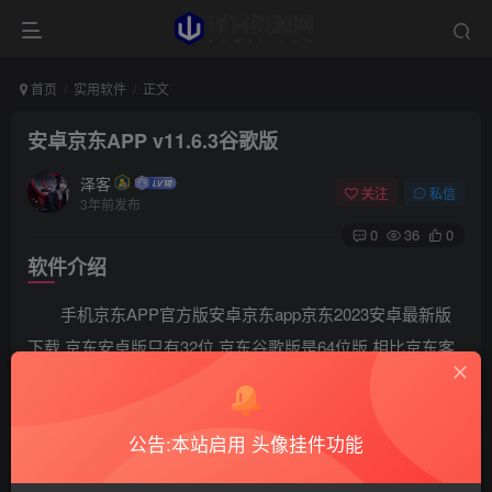
首页
实用软件
正文
安卓京东APP v11.6.3谷歌版
泽客
关注
私信
3年前发布
0
36
0
软件介绍
手机京东APP官方版安卓京东app京东2023安卓最新版
下载.京东安卓版只有32位,京东谷歌版是64位版,相比京东客
户端的国内版,纯净没有启动广告,加载速度相对流畅,隐私条
款较严,应用权限较少,无强制升级弹窗.
公告:本站启用 头像挂件功能
软件截图