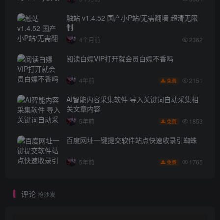
触站 v1.4.52 国产小P站/无需翻墙 超清无限
制
4个月前
2362
阅读白嫖VIP打开就会员白嫖不香吗
2151
4年前
免费
AI智能内容采集软件 导入关键词自动采集相
关文章内容
1853
5年前
免费
百度网址一键提交软件站点快速收录引蜘蛛
1765
5年前
免费
评论
抢沙发