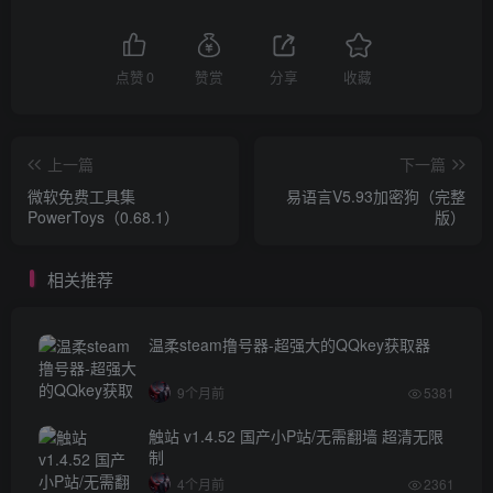
点赞
0
赞赏
分享
收藏
上一篇
下一篇
微软免费工具集
易语言V5.93加密狗（完整
PowerToys（0.68.1）
版）
相关推荐
温柔steam撸号器-超强大的QQkey获取器
9个月前
5381
触站 v1.4.52 国产小P站/无需翻墙 超清无限
制
4个月前
2361