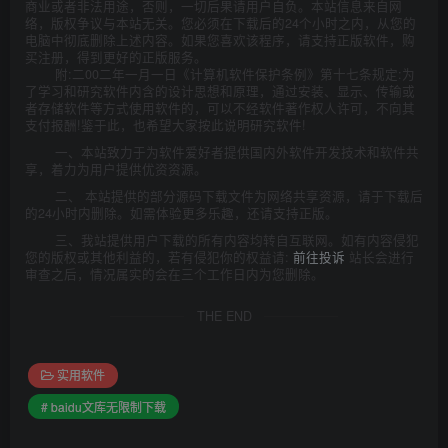
商业或者非法用途，否则，一切后果请用户自负。本站信息来自网
络，版权争议与本站无关。您必须在下载后的24个小时之内，从您的
电脑中彻底删除上述内容。如果您喜欢该程序，请支持正版软件，购
买注册，得到更好的正版服务。
附:二00二年一月一日《计算机软件保护条例》第十七条规定:为
了学习和研究软件内含的设计思想和原理，通过安装、显示、传输或
者存储软件等方式使用软件的，可以不经软件著作权人许可，不向其
支付报酬!鉴于此，也希望大家按此说明研究软件!
一、本站致力于为软件爱好者提供国内外软件开发技术和软件共
享，着力为用户提供优资资源。
二、 本站提供的部分源码下载文件为网络共享资源，请于下载后
的24小时内删除。如需体验更多乐趣，还请支持正版。
三、我站提供用户下载的所有内容均转自互联网。如有内容侵犯
您的版权或其他利益的，若有侵犯你的权益请:
前往投诉
站长会进行
审查之后，情况属实的会在三个工作日内为您删除。
THE END
实用软件
# baidu文库无限制下载