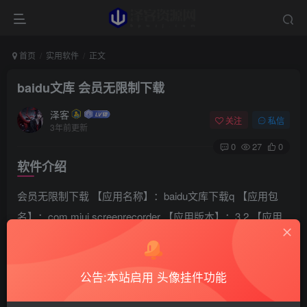
首页
实用软件
正文
baidu文库 会员无限制下载
泽客
关注
私信
3年前更新
0
27
0
软件介绍
会员无限制下载 【应用名称】：baidu文库下载q 【应用包
名】：com.miui.screenrecorder 【应用版本】：3.2 【应用
大小】：26.0MB 【适用平台】：win 【官方介绍】：通过对
baidu文库文章地址解析，无限制下载所有会员文章，且自动
公告:本站启用 头像挂件功能
转为PDF