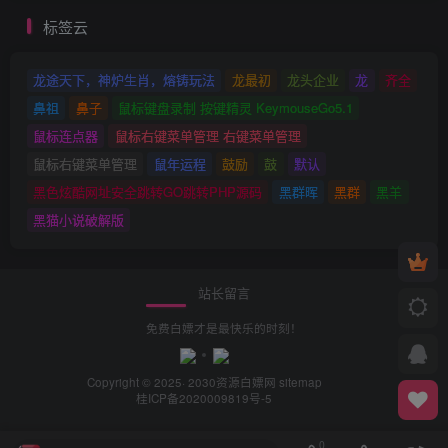
标签云
龙途天下，神炉生肖，熔铸玩法
龙最初
龙头企业
龙
齐全
鼻祖
鼻子
鼠标键盘录制 按键精灵 KeymouseGo5.1
鼠标连点器
鼠标右键菜单管理 右键菜单管理
鼠标右键菜单管理
鼠年运程
鼓励
鼓
默认
黑色炫酷网址安全跳转GO跳转PHP源码
黑群晖
黑群
黑羊
黑猫小说破解版
站长留言
免费白嫖才是最快乐的时刻！
Copyright © 2025· 2030
资源白嫖网
sitemap
桂ICP备2020009819号-5
0