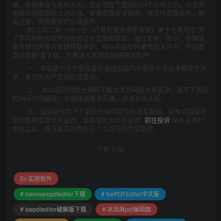
络，版权争议与本站无关。您必须在下载后的24个小时之内，从您的
电脑中彻底删除上述内容。如果您喜欢该程序，请支持正版软件，购
买注册，得到更好的正版服务。
附:二00二年一月一日《计算机软件保护条例》第十七条规定:为
了学习和研究软件内含的设计思想和原理，通过安装、显示、传输或
者存储软件等方式使用软件的，可以不经软件著作权人许可，不向其
支付报酬!鉴于此，也希望大家按此说明研究软件!
一、本站致力于为软件爱好者提供国内外软件开发技术和软件共
享，着力为用户提供优资资源。
二、 本站提供的部分源码下载文件为网络共享资源，请于下载后
的24小时内删除。如需体验更多乐趣，还请支持正版。
三、我站提供用户下载的所有内容均转自互联网。如有内容侵犯
您的版权或其他利益的，若有侵犯你的权益请:
前往投诉
站长会进行
审查之后，情况属实的会在三个工作日内为您删除。
THE END
实用软件
# icecreampdfeditor下载
# IcePDFEditor中文版
# icepdfeditor破解版下载
# 冰淇淋pdf编辑器