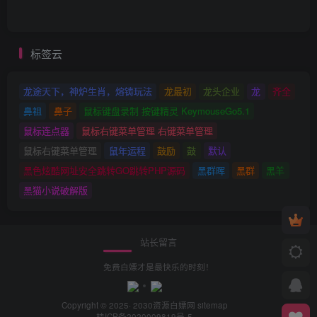
标签云
龙途天下，神炉生肖，熔铸玩法
龙最初
龙头企业
龙
齐全
鼻祖
鼻子
鼠标键盘录制 按键精灵 KeymouseGo5.1
鼠标连点器
鼠标右键菜单管理 右键菜单管理
鼠标右键菜单管理
鼠年运程
鼓励
鼓
默认
黑色炫酷网址安全跳转GO跳转PHP源码
黑群晖
黑群
黑羊
黑猫小说破解版
站长留言
免费白嫖才是最快乐的时刻！
Copyright © 2025· 2030
资源白嫖网
sitemap
桂ICP备2020009819号-5