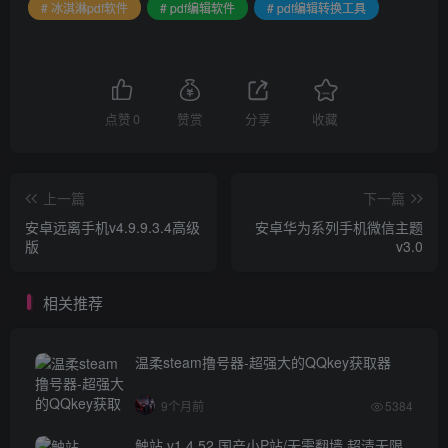
# 冰淇淋pdf软件
# pdf编辑软件
# pdf编辑转换工具
点赞
0
赞赏
分享
收藏
上一篇
下一篇
安卓远离手机v4.9.9.3.4高级
安卓华为系列手机微信主题
版
v3.0
相关推荐
温柔steam撸号器-超强大的QQkey获取器
9个月前
5384
触站 v1.4.52 国产小P站/无需翻墙 超清无限