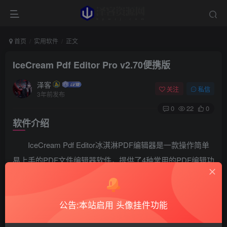
首页
实用软件
正文
IceCream Pdf Editor Pro v2.70便携版
泽客
关注
私信
3年前发布
0
22
0
软件介绍
IceCream Pdf Editor冰淇淋PDF编辑器是一款操作简单
易上手的PDF文件编辑器软件，提供了4种常用的PDF编辑功
能：编辑、注释、管理页面和填写表格。创建和编辑PDF文
件、编辑文本和对象、表格填写、添加注释、设置PDF水
公告:本站启用 头像挂件功能
印、管理PDF页面、合并PDF文档、设置密码保护文件等。