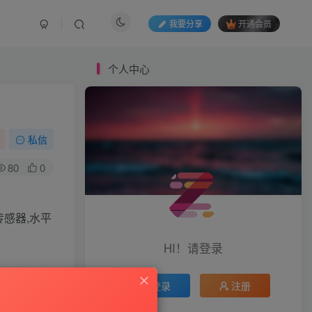
我要分享
开通会员
个人中心
私信
80
0
传感器,水平
HI！请登录
登录
注册