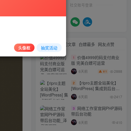
社交账号登录
最新文章
热门文章
白嫖最多
网友点赞
头像框
抽奖活动
价值4999的码支付商业
1
版 完美白嫖可运营
2888
6天前
1
￥
【ripro主题全站美化】
2
[WordPress] 集成到后台功
能的全站美化包
6天前
2417
WordPress…
网络工作室官网PHP源码
3
带后台功能
6天前
410