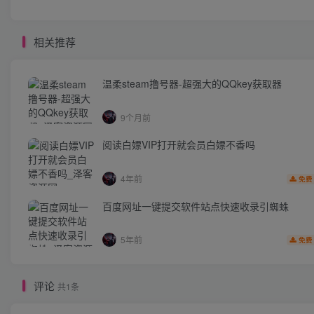
相关推荐
温柔steam撸号器-超强大的QQkey获取器
9个月前
阅读白嫖VIP打开就会员白嫖不香吗
4年前
免费
百度网址一键提交软件站点快速收录引蜘蛛
5年前
免费
评论
共1条