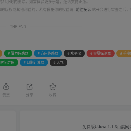
的24小时内删除。如需体验更多乐趣，还请支持正版。
您的版权或其他利益的，若有侵犯你的权益请:
前往投诉
站长会进行审查之后，
THE END
# 磁力传感器
# 方向传感器
# 水平仪
# 金属探测器
# 手电
# 时间屏保
# 日期计算器
# 天气
赞赏
分享
收藏
免费版Udown1.1.3百