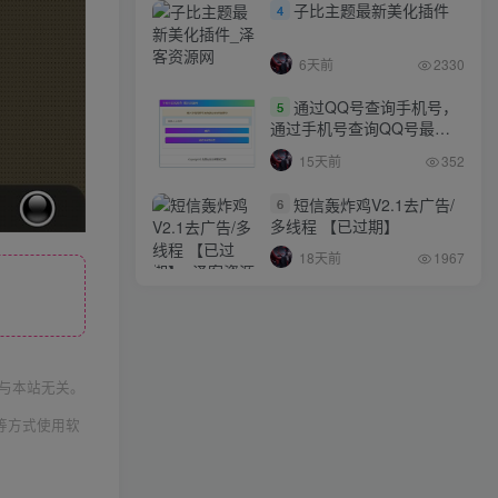
子比主题最新美化插件
4
6天前
2330
通过QQ号查询手机号，
5
通过手机号查询QQ号最新
网站源码
15天前
352
短信轰炸鸡V2.1去广告/
6
多线程 【已过期】
18天前
1967
与本站无关。
等方式使用软