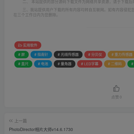
二、 本站提供的部分源码下载文件为网络共享资源，请于下载后
三、我站提供用户下载的所有内容均转自互联网。如有内容侵犯
在三个工作日内为您删除。
实用软件
# 屏
# 指南针
# 光线传感器
# 分贝仪
# 重力传感器
# 直尺
# 电池
# 量角器
# LED字幕
# 二维码
点赞
0
上一篇
PhotoDirector相片大师v14.6.1730