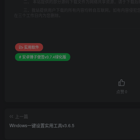
二、 本站提供的部分源码下载文件为网络共享资源，请于下载后
三、我站提供用户下载的所有内容均转自互联网。如有内容侵犯
在三个工作日内为您删除。
实用软件
# 安卓锤子便签v3.7.4绿化版
点赞
0
上一篇
Windows一键设置实用工具v3.6.5