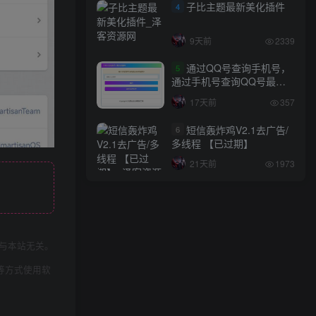
子比主题最新美化插件
4
9天前
2339
通过QQ号查询手机号，
5
通过手机号查询QQ号最新
网站源码
17天前
357
短信轰炸鸡V2.1去广告/
6
多线程 【已过期】
21天前
1973
与本站无关。
等方式使用软