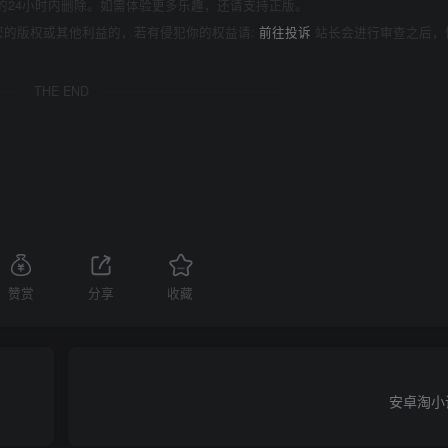
的24小时内删除。如需体验更多乐趣，还请支持正版。
您的版权或其他利益的，若有侵犯你的权益请:
前往投诉
站长会进行审查之后，
THE END
赞赏
分享
收藏
安卓淘小说