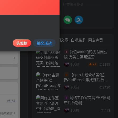
社交账号登录
最新文章
热门文章
白嫖最多
网友点赞
头像框
抽奖活动
价值4999的码支付商业
1
版 完美白嫖可运营
2895
9天前
1
￥
【ripro主题全站美化】
2
[WordPress] 集成到后台功
能的全站美化包
9天前
2420
WordPress…
网络工作室官网PHP源码
3
带后台功能
9天前
413