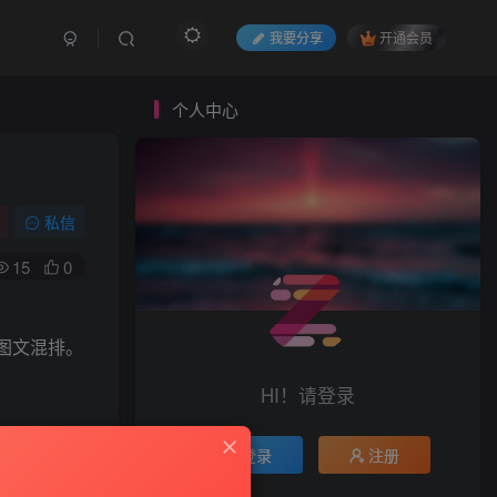
我要分享
开通会员
个人中心
私信
15
0
图文混排。
HI！请登录
登录
注册