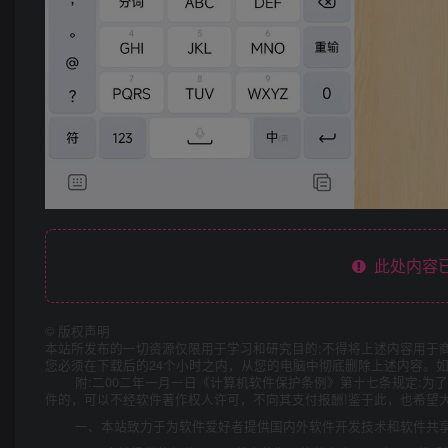
此处内容已
©
版权声明
本站所发布的一切资源仅限用于学习和研究目的;不得将上述内容用于
您必须在下载后的24个小时之内，从您的电脑中彻底删除上述内容。
附:二00二年一月一日《计算机软件保护条例》第十七条规定:
件的，可以不经软件著作权人许可，不向其支付报酬!鉴于此，也希望大
一、本站致力于为软件爱好者提供国内外软件开发技术和软件共