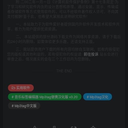
附:二00二年一月一日《计算机软件保护条例》第十七条规定:为
了学习和研究软件内含的设计思想和原理，通过安装、显示、传输或
者存储软件等方式使用软件的，可以不经软件著作权人许可，不向其
支付报酬!鉴于此，也希望大家按此说明研究软件!
一、本站致力于为软件爱好者提供国内外软件开发技术和软件共
享，着力为用户提供优资资源。
二、 本站提供的部分源码下载文件为网络共享资源，请于下载后
的24小时内删除。如需体验更多乐趣，还请支持正版。
三、我站提供用户下载的所有内容均转自互联网。如有内容侵犯
您的版权或其他利益的，若有侵犯你的权益请:
前往投诉
站长会进行
审查之后，情况属实的会在三个工作日内为您删除。
THE END
实用软件
# 音乐标签编辑器 Mp3tag便携汉化版 v3.20
# Mp3tag汉化
# Mp3tag中文版