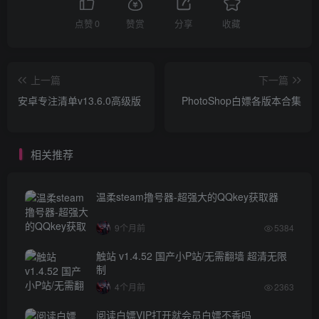
点赞
0
赞赏
分享
收藏
上一篇
下一篇
安卓专注清单v13.6.0高级版
PhotoShop白嫖各版本合集
相关推荐
温柔steam撸号器-超强大的QQkey获取器
9个月前
5384
触站 v1.4.52 国产小P站/无需翻墙 超清无限
制
4个月前
2363
阅读白嫖VIP打开就会员白嫖不香吗