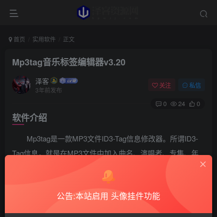
首页
实用软件
正文
Mp3tag音乐标签编辑器v3.20
泽客
关注
私信
3年前发布
0
24
0
软件介绍
Mp3tag是一款MP3文件ID3-Tag信息修改器。所谓ID3-
Tag信息，就是在MP3文件中加入曲名、演唱者、专集、年
月、流派、注释等信息，便于您收集歌曲。
软件截图
公告:本站启用 头像挂件功能