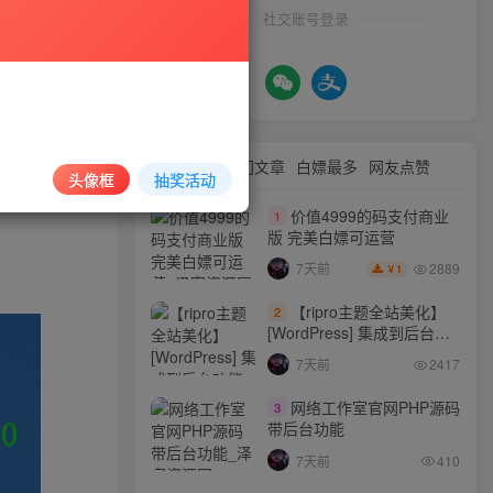
社交账号登录
最新文章
热门文章
白嫖最多
网友点赞
头像框
抽奖活动
价值4999的码支付商业
1
版 完美白嫖可运营
2889
7天前
1
￥
【ripro主题全站美化】
2
[WordPress] 集成到后台功
能的全站美化包
7天前
2417
WordPress…
网络工作室官网PHP源码
3
带后台功能
7天前
410