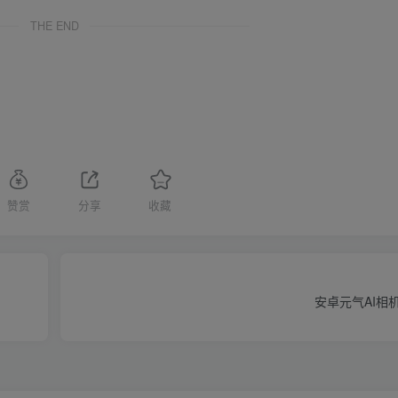
THE END
赞赏
分享
收藏
安卓元气AI相机v