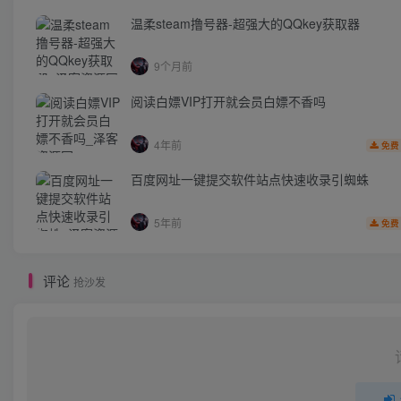
温柔steam撸号器-超强大的QQkey获取器
9个月前
阅读白嫖VIP打开就会员白嫖不香吗
4年前
免费
百度网址一键提交软件站点快速收录引蜘蛛
5年前
免费
评论
抢沙发