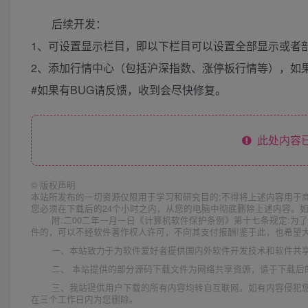
后续开发：
1、可设置显示栏目，即以下栏目可以设置全部显示或者
2、添加行情中心（包括沪深指数、涨停板行情等），如
#如果有BUG请反馈，收到会尽快修复。
此处内容已
©
版权声明
本站所发布的一切资源仅限用于学习和研究目的;不得将上述内容用于
您必须在下载后的24个小时之内，从您的电脑中彻底删除上述内容。
附:二00二年一月一日《计算机软件保护条例》第十七条规定:
件的，可以不经软件著作权人许可，不向其支付报酬!鉴于此，也希望大
一、本站致力于为软件爱好者提供国内外软件开发技术和软件共
二、 本站提供的部分源码下载文件为网络共享资源，请于下载后
三、我站提供用户下载的所有内容均转自互联网。如有内容侵犯
在三个工作日内为您删除。