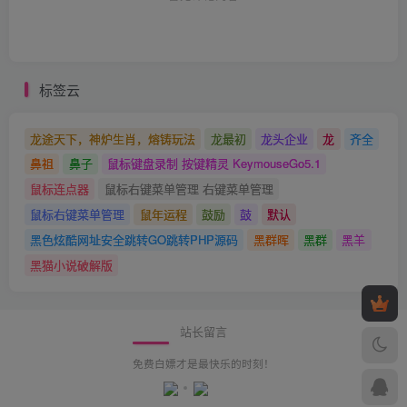
标签云
龙途天下，神炉生肖，熔铸玩法
龙最初
龙头企业
龙
齐全
鼻祖
鼻子
鼠标键盘录制 按键精灵 KeymouseGo5.1
鼠标连点器
鼠标右键菜单管理 右键菜单管理
鼠标右键菜单管理
鼠年运程
鼓励
鼓
默认
黑色炫酷网址安全跳转GO跳转PHP源码
黑群晖
黑群
黑羊
黑猫小说破解版
站长留言
免费白嫖才是最快乐的时刻！