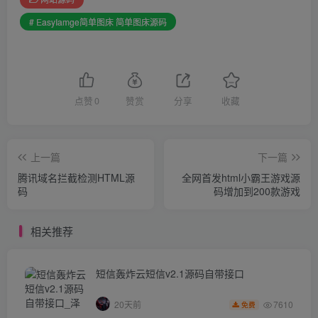
# EasyIamge简单图床 简单图床源码
点赞
0
赞赏
分享
收藏
上一篇
下一篇
腾讯域名拦截检测HTML源
全网首发html小霸王游戏源
码
码增加到200款游戏
相关推荐
短信轰炸云短信v2.1源码自带接口
7610
20天前
免费