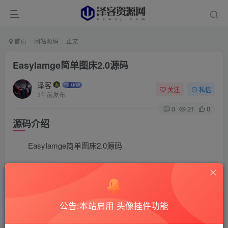
首页
网站源码
正文
EasyIamge简单图床2.0源码
泽客
关注
私信
3年前发布
0
21
0
源码介绍
EasyIamge简单图床2.0源码
推荐PHP≥7.0及以上版本 需要PHP支
Fileinfo,iconv,zip,mbstring,openssl扩展如果缺失会导致无法
上传/删除图片 文件上传视图提供文件列表管理和文件批量上
公告:本站启用 头像挂件功能
传功能，允许拖拽（需要HTML5支持）来添加上传文件，支