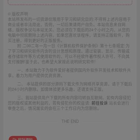
©
版权声明
本站所发布的一切资源仅限用于学习和研究目的;不得将上述内容用于
商业或者非法用途，否则，一切后果请用户自负。本站信息来自网
络，版权争议与本站无关。您必须在下载后的24个小时之内，从您的
电脑中彻底删除上述内容。如果您喜欢该程序，请支持正版软件，购
买注册，得到更好的正版服务。
附:二00二年一月一日《计算机软件保护条例》第十七条规定:为
了学习和研究软件内含的设计思想和原理，通过安装、显示、传输或
者存储软件等方式使用软件的，可以不经软件著作权人许可，不向其
支付报酬!鉴于此，也希望大家按此说明研究软件!
一、本站致力于为软件爱好者提供国内外软件开发技术和软件共
享，着力为用户提供优资资源。
二、 本站提供的部分源码下载文件为网络共享资源，请于下载后
的24小时内删除。如需体验更多乐趣，还请支持正版。
三、我站提供用户下载的所有内容均转自互联网。如有内容侵犯
您的版权或其他利益的，若有侵犯你的权益请:
前往投诉
站长会进行
审查之后，情况属实的会在三个工作日内为您删除。
THE END
网站源码