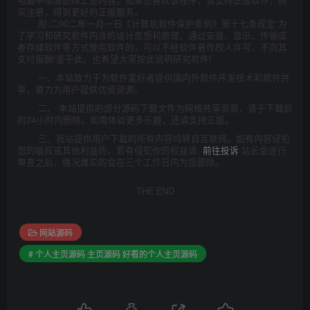
买注册，得到更好的正版服务。
附:二00二年一月一日《计算机软件保护条例》第十七条规定:为
了学习和研究软件内含的设计思想和原理，通过安装、显示、传输或
者存储软件等方式使用软件的，可以不经软件著作权人许可，不向其
支付报酬!鉴于此，也希望大家按此说明研究软件!
一、本站致力于为软件爱好者提供国内外软件开发技术和软件共
享，着力为用户提供优资资源。
二、 本站提供的部分源码下载文件为网络共享资源，请于下载后
的24小时内删除。如需体验更多乐趣，还请支持正版。
三、我站提供用户下载的所有内容均转自互联网。如有内容侵犯
您的版权或其他利益的，若有侵犯你的权益请:
前往投诉
站长会进行
审查之后，情况属实的会在三个工作日内为您删除。
THE END
网站源码
# 个人主页源码 主页源码 好看的个人主页源码