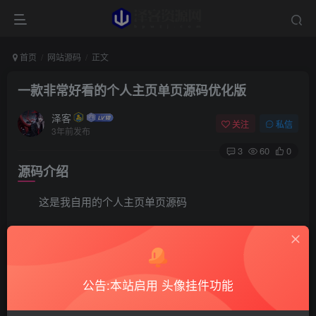
首页
网站源码
正文
一款非常好看的个人主页单页源码优化版
泽客
关注
私信
3年前发布
3
60
0
源码介绍
这是我自用的个人主页单页源码
上传服务器或者主机都可以，PHP直接选择纯静态
推荐使用cdn缓存全部文件
公告:本站启用 头像挂件功能