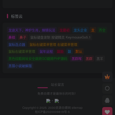
标签云
龙途天下，神炉生肖，熔铸玩法
龙最初
龙头企业
龙
齐全
鼻祖
鼻子
鼠标键盘录制 按键精灵 KeymouseGo5.1
鼠标连点器
鼠标右键菜单管理 右键菜单管理
鼠标右键菜单管理
鼠年运程
鼓励
鼓
默认
黑色炫酷网址安全跳转GO跳转PHP源码
黑群晖
黑群
黑羊
黑猫小说破解版
站长留言
免费白嫖才是最快乐的时刻！
Copyright © 2025· 2030
资源白嫖网
sitemap
桂ICP备2020009819号-5