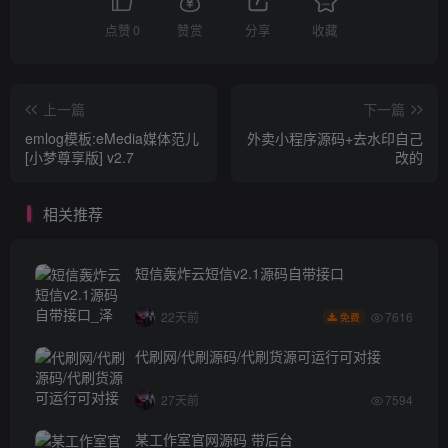
点赞
0
赞赏
分享
收藏
上一篇
下一篇
emlog模板:eMedia媒体范儿
外卖小程序源码+去水印自己
[小梦尊享版] v2.7
改的
相关推荐
短信轰炸云短信v2.1源码自带接口
7616
22天前
免费
代刷网/代刷源码/代刷货源可运行可对接
27天前
7594
某工作室官网源码 带后台