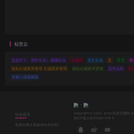
标签云
龙途天下，神炉生肖，熔铸玩法
龙最初
龙头企业
龙
齐全
鼻
鼠标右键菜单管理 右键菜单管理
鼠标右键菜单管理
鼠年运程
鼓
黑猫小说破解版
Copyright © 2025· 2030
资源白嫖网
s
站长留言
桂ICP备2020009819号-5
免费白嫖才是最快乐的时刻！