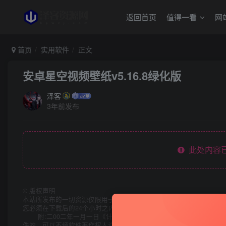
返回首页
值得一看
网
首页
实用软件
正文
安卓星空视频壁纸v5.16.8绿化版
泽客
3年前发布
此处内容已
©
版权声明
本站所发布的一切资源仅限用于学习和研究目的;不得将上述内容用于
您必须在下载后的24个小时之内，从您的电脑中彻底删除上述内容。
附:二00二年一月一日《计算机软件保护条例》第十七条规定:
件的，可以不经软件著作权人许可，不向其支付报酬!鉴于此，也希望大