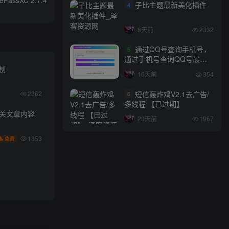
子比主题最新美化插件
4
8天前
2332
通过QQ号查询手机号，
5
通过手机号查询QQ号最新
网站源码
限制
16天前
354
短信轰炸鸡V2.1去广告/
2362
6
多线程 【已过期】
相关文章内容
20天前
1967
1853
免费