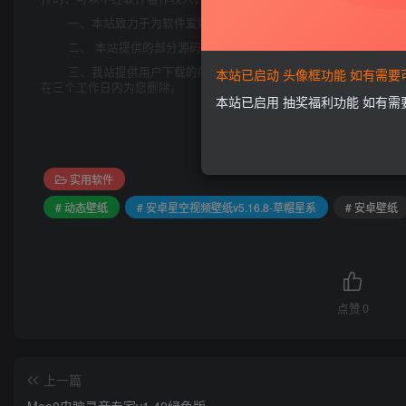
一、本站致力于为软件爱好者提供国内外软件开发技术和软件共
二、 本站提供的部分源码下载文件为网络共享资源，请于下载后
三、我站提供用户下载的所有内容均转自互联网。如有内容侵犯
本站已启动 头像框功能 如有需
在三个工作日内为您删除。
本站已启用 抽奖福利功能 如有
实用软件
# 动态壁纸
# 安卓星空视频壁纸v5.16.8-草帽星系
# 安卓壁纸
点赞
0
上一篇
Moo0电脑录音专家v1.49绿色版