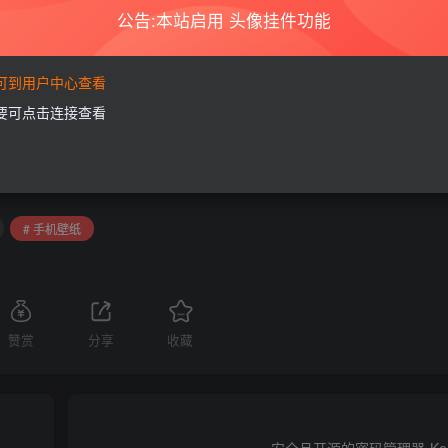
公告:本站启用 头像挂件功能
享，着力为用户提供优资资源。
的24小时内删除。如需体验更多乐趣，还请支持正版。
您的版权或其他利益的，若有侵犯你的权益请:
前往投诉
站长会进行审查之后，
要可到用户中心查看
需要可点击连接查看
THE END
# 手机壁纸
赞赏
分享
收藏
安全且开源的密码管理器-KeePa