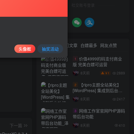
社交账号登录
情况属实的会
最新文章
热门文章
白嫖最多
网友点赞
头像框
抽奖活动
价值4999的码支付商业
1
版 完美白嫖可运营
2889
8天前
1
￥
【ripro主题全站美化】
2
[WordPress] 集成到后台功
能的全站美化包
8天前
2417
WordPress…
网络工作室官网PHP源码
3
带后台功能
下一篇
8天前
410
ssXC 2.7.4