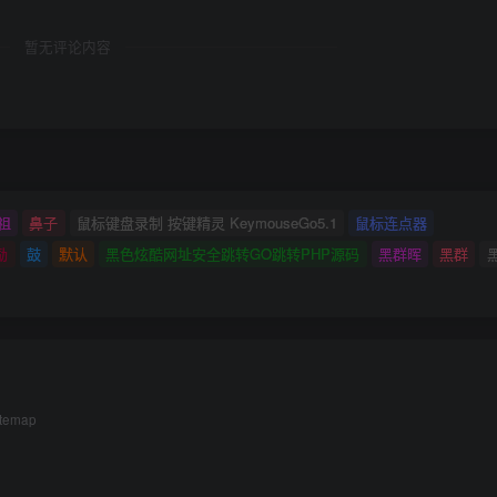
暂无评论内容
祖
鼻子
鼠标键盘录制 按键精灵 KeymouseGo5.1
鼠标连点器
励
鼓
默认
黑色炫酷网址安全跳转GO跳转PHP源码
黑群晖
黑群
itemap