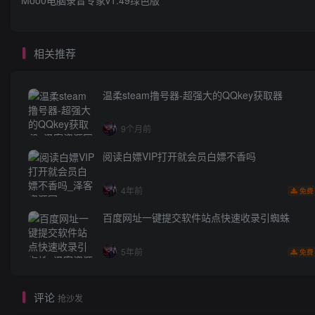
相关推荐
温柔steam撸号器-超强大的QQkey获取器
9个月前
阅读白嫖VIP打开就会员白嫖不香吗
4年前
免费
百度网址一键提交软件站点快速收录引蜘蛛
5年前
免费
评论
抢沙发