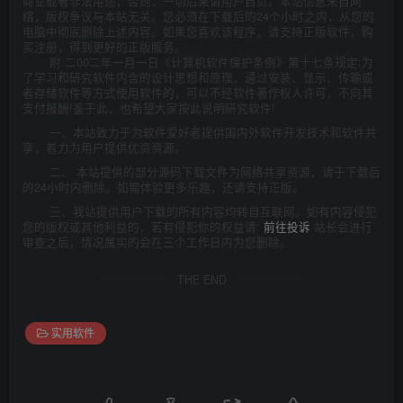
商业或者非法用途，否则，一切后果请用户自负。本站信息来自网
络，版权争议与本站无关。您必须在下载后的24个小时之内，从您的
电脑中彻底删除上述内容。如果您喜欢该程序，请支持正版软件，购
买注册，得到更好的正版服务。
附:二00二年一月一日《计算机软件保护条例》第十七条规定:为
了学习和研究软件内含的设计思想和原理，通过安装、显示、传输或
者存储软件等方式使用软件的，可以不经软件著作权人许可，不向其
支付报酬!鉴于此，也希望大家按此说明研究软件!
一、本站致力于为软件爱好者提供国内外软件开发技术和软件共
享，着力为用户提供优资资源。
二、 本站提供的部分源码下载文件为网络共享资源，请于下载后
的24小时内删除。如需体验更多乐趣，还请支持正版。
三、我站提供用户下载的所有内容均转自互联网。如有内容侵犯
您的版权或其他利益的，若有侵犯你的权益请:
前往投诉
站长会进行
审查之后，情况属实的会在三个工作日内为您删除。
THE END
实用软件