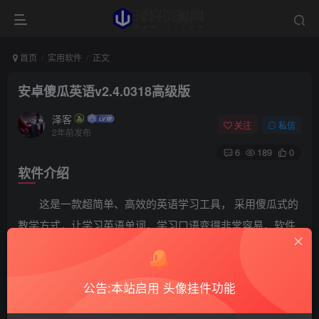
首页
实用软件
正文
安卓傻瓜英语v2.4.0318高级版
泽客
关注
私信
2年前发布
6
189
0
软件介绍
这是一款超简单、高效的英语学习工具， 采用傻瓜式的
教学方式，让学习英语单词，学习口语变得非常容易，软件
采用真人视频发音，由多名美国、英国演员以电影机画质进
行单词发音的录制，看见口型才能学准发音。
公告:本站启用 头像挂件功能
软件截图