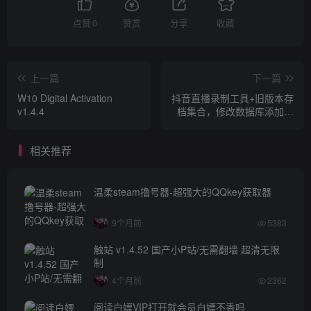
点赞
0
赞赏
分享
收藏
上一篇
下一篇
W10 Digital Activation
抖音直播录制工具+旧版本存
v1.4.4
档集合，修改数据库添加主
播无限监控数量
相关推荐
温柔steam撸号器-超强大的QQkey获取器
9个月前
5383
触站 v1.4.52 国产小P站/无需翻墙 超清无限
制
4个月前
2362
阅读白嫖VIP打开就会员白嫖不香吗