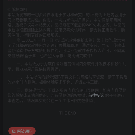
©
版权声明
本站所发布的一切资源仅限用于学习和研究目的;不得将上述内容用于
商业或者非法用途，否则，一切后果请用户自负。本站信息来自网
络，版权争议与本站无关。您必须在下载后的24个小时之内，从您的
电脑中彻底删除上述内容。如果您喜欢该程序，请支持正版软件，购
买注册，得到更好的正版服务。
附:二00二年一月一日《计算机软件保护条例》第十七条规定:为
了学习和研究软件内含的设计思想和原理，通过安装、显示、传输或
者存储软件等方式使用软件的，可以不经软件著作权人许可，不向其
支付报酬!鉴于此，也希望大家按此说明研究软件!
一、本站致力于为软件爱好者提供国内外软件开发技术和软件共
享，着力为用户提供优资资源。
二、 本站提供的部分源码下载文件为网络共享资源，请于下载后
的24小时内删除。如需体验更多乐趣，还请支持正版。
三、我站提供用户下载的所有内容均转自互联网。如有内容侵犯
您的版权或其他利益的，若有侵犯你的权益请:
前往投诉
站长会进行
审查之后，情况属实的会在三个工作日内为您删除。
THE END
网站源码