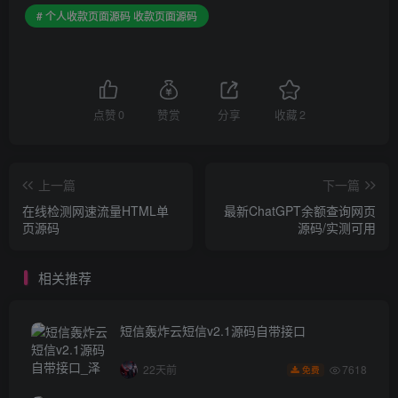
# 个人收款页面源码 收款页面源码
点赞
0
赞赏
分享
收藏
2
上一篇
下一篇
在线检测网速流量HTML单
最新ChatGPT余额查询网页
页源码
源码/实测可用
相关推荐
短信轰炸云短信v2.1源码自带接口
7618
22天前
免费