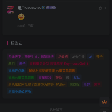
用户53586735
0
3年前
回复
标签云
龙途天下，神炉生肖，熔铸玩法
龙最初
龙头企业
龙
齐全
鼻祖
鼻子
鼠标键盘录制 按键精灵 KeymouseGo5.1
鼠标连点器
鼠标右键菜单管理 右键菜单管理
鼠标右键菜单管理
鼠年运程
鼓励
鼓
默认
黑色炫酷网址安全跳转GO跳转PHP源码
黑群晖
黑群
黑羊
黑猫小说破解版
站长留言