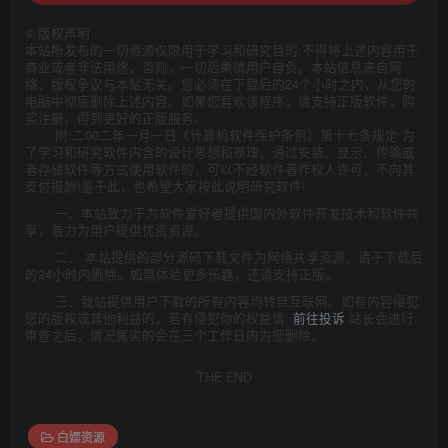
©
版权声明
本站所发布的一切资源仅限用于学习和研究目的;不得将上述内容用于
商业或者非法用途，否则，一切后果请用户自负。本站信息来自网
络，版权争议与本站无关。您必须在下载后的24个小时之内，从您的
电脑中彻底删除上述内容。如果您喜欢该程序，请支持正版软件，购
买注册，得到更好的正版服务。
附:二00二年一月一日《计算机软件保护条例》第十七条规定:为
了学习和研究软件内含的设计思想和原理，通过安装、显示、传输或
者存储软件等方式使用软件的，可以不经软件著作权人许可，不向其
支付报酬!鉴于此，也希望大家按此说明研究软件!
一、本站致力于为软件爱好者提供国内外软件开发技术和软件共
享，着力为用户提供优资资源。
二、 本站提供的部分源码下载文件为网络共享资源，请于下载后
的24小时内删除。如需体验更多乐趣，还请支持正版。
三、我站提供用户下载的所有内容均转自互联网。如有内容侵犯
您的版权或其他利益的，若有侵犯你的权益请:
前往投诉
站长会进行
审查之后，情况属实的会在三个工作日内为您删除。
THE END
白嫖资源