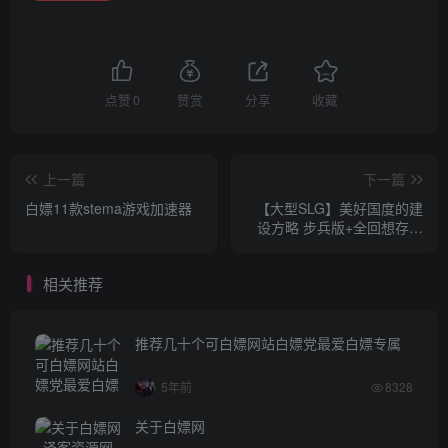
点赞
0
赞赏
分享
收藏
上一篇
下一篇
白嫖11款stema游戏加速器
【大型SLG】美好国度的建
设方略 步兵版+全回想存档
【新作/6.7G】
相关推荐
推荐几十个可白嫖网站白嫖党最爱白嫖专属
5年前
8328
关于白嫖网