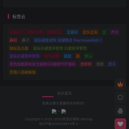
标签云
龙途天下，神炉生肖，熔铸玩法
龙最初
龙头企业
龙
齐全
鼻祖
鼻子
鼠标键盘录制 按键精灵 KeymouseGo5.1
鼠标连点器
鼠标右键菜单管理 右键菜单管理
鼠标右键菜单管理
鼠年运程
鼓励
鼓
默认
黑色炫酷网址安全跳转GO跳转PHP源码
黑群晖
黑群
黑羊
黑猫小说破解版
站长留言
免费白嫖才是最快乐的时刻！
Copyright © 2025· 2030
资源白嫖网
sitemap
桂ICP备2020009819号-5