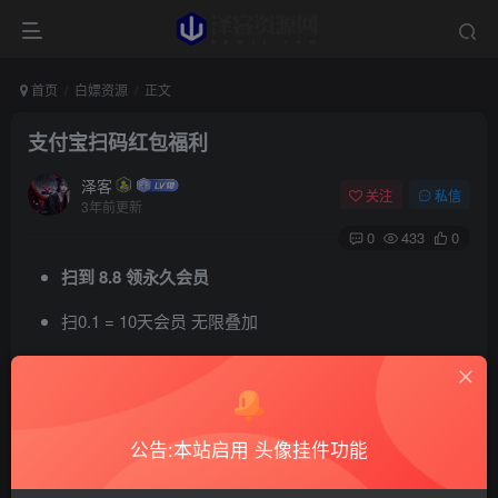
首页
白嫖资源
正文
支付宝扫码红包福利
泽客
关注
私信
3年前更新
0
433
0
扫到 8.8 领永久会员
扫0.1 = 10天会员 无限叠加
公告:本站启用 头像挂件功能