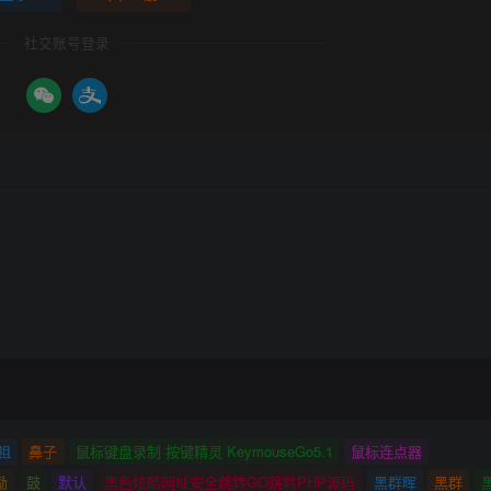
社交账号登录
祖
鼻子
鼠标键盘录制 按键精灵 KeymouseGo5.1
鼠标连点器
励
鼓
默认
黑色炫酷网址安全跳转GO跳转PHP源码
黑群晖
黑群