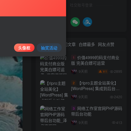
社交账号登录
最新文章
热门文章
白嫖最多
网友点赞
头像框
抽奖活动
价值4999的码支付商业
1
版 完美白嫖可运营
2895
9天前
1
￥
【ripro主题全站美化】
2
[WordPress] 集成到后台功
能的全站美化包
9天前
2420
WordPress…
网络工作室官网PHP源码
3
带后台功能
9天前
413