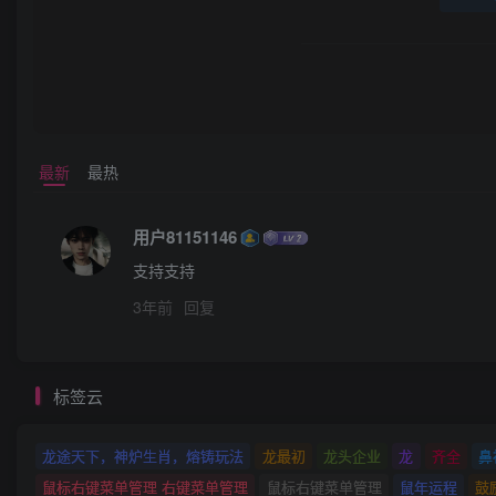
最新
最热
用户81151146
支持支持
3年前
回复
标签云
龙途天下，神炉生肖，熔铸玩法
龙最初
龙头企业
龙
齐全
鼻
鼠标右键菜单管理 右键菜单管理
鼠标右键菜单管理
鼠年运程
鼓