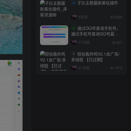
子比主题最新美化插件
4
9天前
2339
通过QQ号查询手机号，
5
通过手机号查询QQ号最新
网站源码
17天前
357
短信轰炸鸡V2.1去广告/
6
多线程 【已过期】
21天前
1973