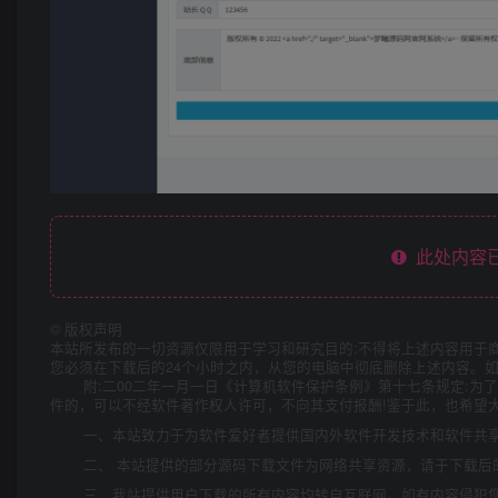
此处内容已
©
版权声明
本站所发布的一切资源仅限用于学习和研究目的;不得将上述内容用于
您必须在下载后的24个小时之内，从您的电脑中彻底删除上述内容。
附:二00二年一月一日《计算机软件保护条例》第十七条规定:
件的，可以不经软件著作权人许可，不向其支付报酬!鉴于此，也希望大
一、本站致力于为软件爱好者提供国内外软件开发技术和软件共
二、 本站提供的部分源码下载文件为网络共享资源，请于下载后
三、我站提供用户下载的所有内容均转自互联网。如有内容侵犯