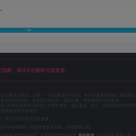
隐藏，请评论后刷新页面查看.
商业或者非法用途，否则，一切后果请用户自负。本站信息来自网络，版权争议
如果您喜欢该程序，请支持正版软件，购买注册，得到更好的正版服务。
为了学习和研究软件内含的设计思想和原理，通过安装、显示、传输或者存储软件
家按此说明研究软件!
享，着力为用户提供优资资源。
的24小时内删除。如需体验更多乐趣，还请支持正版。
您的版权或其他利益的，若有侵犯你的权益请:
前往投诉
站长会进行审查之后，