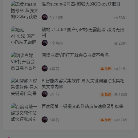
温柔steam撸号器-超强大的QQkey获取器
9个月前
5381
触站 v1.4.52 国产小P站/无需翻墙 超清无限
制
4个月前
2361
阅读白嫖VIP打开就会员白嫖不香吗
2151
4年前
免费
AI智能内容采集软件 导入关键词自动采集相
关文章内容
1853
5年前
免费
百度网址一键提交软件站点快速收录引蜘蛛
1765
5年前
免费