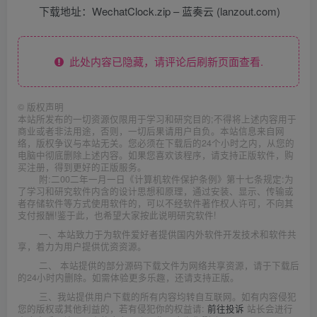
下载地址：WechatClock.zip – 蓝奏云 (lanzout.com)
此处内容已隐藏，请评论后刷新页面查看.
©
版权声明
本站所发布的一切资源仅限用于学习和研究目的;不得将上述内容用于
商业或者非法用途，否则，一切后果请用户自负。本站信息来自网
络，版权争议与本站无关。您必须在下载后的24个小时之内，从您的
电脑中彻底删除上述内容。如果您喜欢该程序，请支持正版软件，购
买注册，得到更好的正版服务。
附:二00二年一月一日《计算机软件保护条例》第十七条规定:为
了学习和研究软件内含的设计思想和原理，通过安装、显示、传输或
者存储软件等方式使用软件的，可以不经软件著作权人许可，不向其
支付报酬!鉴于此，也希望大家按此说明研究软件!
一、本站致力于为软件爱好者提供国内外软件开发技术和软件共
享，着力为用户提供优资资源。
二、 本站提供的部分源码下载文件为网络共享资源，请于下载后
的24小时内删除。如需体验更多乐趣，还请支持正版。
三、我站提供用户下载的所有内容均转自互联网。如有内容侵犯
您的版权或其他利益的，若有侵犯你的权益请:
前往投诉
站长会进行