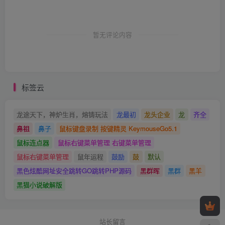
暂无评论内容
标签云
龙途天下，神炉生肖，熔铸玩法
龙最初
龙头企业
龙
齐全
鼻祖
鼻子
鼠标键盘录制 按键精灵 KeymouseGo5.1
鼠标连点器
鼠标右键菜单管理 右键菜单管理
鼠标右键菜单管理
鼠年运程
鼓励
鼓
默认
黑色炫酷网址安全跳转GO跳转PHP源码
黑群晖
黑群
黑羊
黑猫小说破解版
站长留言