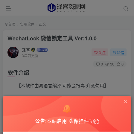
首页
实用软件
正文
WechatLock 微信锁定工具 Ver:1.0.0
泽客
关注
私信
3年前更新
0
30
0
软件介绍
【本软件由易语言编译 可能会报毒 介意勿用】
有些人可能会暂时离开一下电脑，然后微信还登陆在电
脑上
公告:本站启用 头像挂件功能
怕别人偷看，没关系这里有你想要的，微信锁定，偷看
不存在的