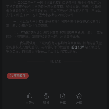
附:二00二年一月一日《计算机软件保护条例》第十七条规定:为
了学习和研究软件内含的设计思想和原理，通过安装、显示、传输或
者存储软件等方式使用软件的，可以不经软件著作权人许可，不向其
支付报酬!鉴于此，也希望大家按此说明研究软件!
一、本站致力于为软件爱好者提供国内外软件开发技术和软件共
享，着力为用户提供优资资源。
二、 本站提供的部分源码下载文件为网络共享资源，请于下载后
的24小时内删除。如需体验更多乐趣，还请支持正版。
三、我站提供用户下载的所有内容均转自互联网。如有内容侵犯
您的版权或其他利益的，若有侵犯你的权益请:
前往投诉
站长会进行
审查之后，情况属实的会在三个工作日内为您删除。
THE END
实用软件
点赞
0
赞赏
分享
收藏