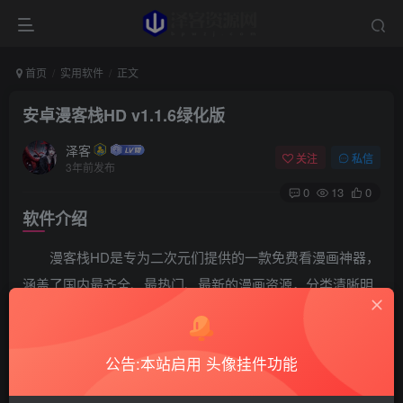
首页
实用软件
正文
安卓漫客栈HD v1.1.6绿化版
泽客
关注
私信
3年前发布
0
13
0
软件介绍
漫客栈HD是专为二次元们提供的一款免费看漫画神器，
涵盖了国内最齐全、最热门、最新的漫画资源，分类清晰明
确，能够快速的帮助用户找到需要的漫画，随时随地想看就
看，已解锁VIP。
公告:本站启用 头像挂件功能
软件截图