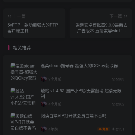
上一篇
下一篇
5vFTP一款功能强大的FTP
逍遥安卓模拟器9.0.0最新去
客户端工具
广告版本 直接兼容win11安
卓子系统
相关推荐
温柔steam撸号器-超强大的QQkey获取器
9个月前
5383
触站 v1.4.52 国产小P站/无需翻墙 超清无限
制
4个月前
2362
阅读白嫖VIP打开就会员白嫖不香吗
2151
4年前
免费