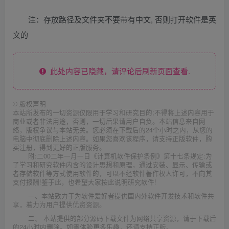
注：存放路径及文件夹不要带有中文, 否则打开软件是英
文的
此处内容已隐藏，请评论后刷新页面查看.
©
版权声明
本站所发布的一切资源仅限用于学习和研究目的;不得将上述内容用于
商业或者非法用途，否则，一切后果请用户自负。本站信息来自网
络，版权争议与本站无关。您必须在下载后的24个小时之内，从您的
电脑中彻底删除上述内容。如果您喜欢该程序，请支持正版软件，购
买注册，得到更好的正版服务。
附:二00二年一月一日《计算机软件保护条例》第十七条规定:为
了学习和研究软件内含的设计思想和原理，通过安装、显示、传输或
者存储软件等方式使用软件的，可以不经软件著作权人许可，不向其
支付报酬!鉴于此，也希望大家按此说明研究软件!
一、本站致力于为软件爱好者提供国内外软件开发技术和软件共
享，着力为用户提供优资资源。
二、 本站提供的部分源码下载文件为网络共享资源，请于下载后
的24小时内删除。如需体验更多乐趣，还请支持正版。