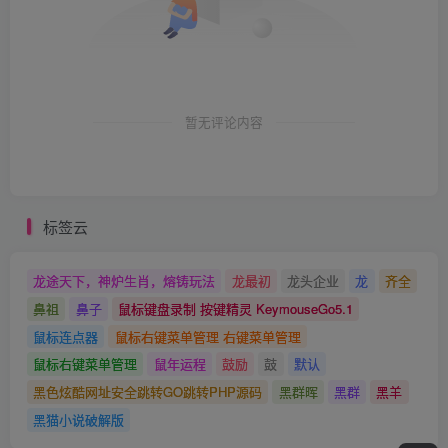
暂无评论内容
标签云
龙途天下，神炉生肖，熔铸玩法
龙最初
龙头企业
龙
齐全
鼻祖
鼻子
鼠标键盘录制 按键精灵 KeymouseGo5.1
鼠标连点器
鼠标右键菜单管理 右键菜单管理
鼠标右键菜单管理
鼠年运程
鼓励
鼓
默认
黑色炫酷网址安全跳转GO跳转PHP源码
黑群晖
黑群
黑羊
黑猫小说破解版