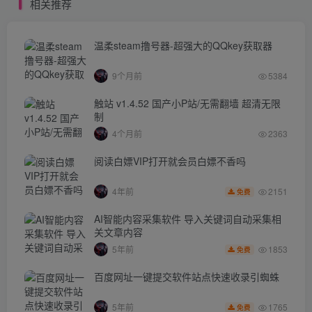
相关推荐
温柔steam撸号器-超强大的QQkey获取器
9个月前
5384
触站 v1.4.52 国产小P站/无需翻墙 超清无限
制
4个月前
2363
阅读白嫖VIP打开就会员白嫖不香吗
2151
4年前
免费
AI智能内容采集软件 导入关键词自动采集相
关文章内容
1853
5年前
免费
百度网址一键提交软件站点快速收录引蜘蛛
1765
5年前
免费