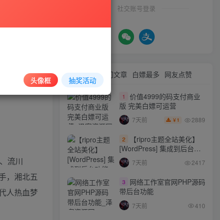
社交账号登录
最新文章
热门文章
白嫖最多
网友点赞
头像框
抽奖活动
价值4999的码支付商业
1
版 完美白嫖可运营
2889
7天前
1
￥
【ripro主题全站美化】
2
[WordPress] 集成到后台功
能的全站美化包
寿、流川
7天前
2417
WordPress…
手，湘北五
网络工作室官网PHP源码
3
带后台功能
代人热血梦
7天前
410