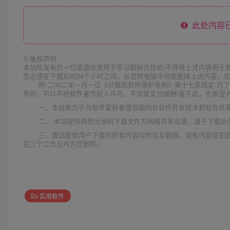
此处内容已
©
版权声明
本站所发布的一切资源仅限用于学习和研究目的;不得将上述内容用于
您必须在下载后的24个小时之内，从您的电脑中彻底删除上述内容。
附:二00二年一月一日《计算机软件保护条例》第十七条规定:
件的，可以不经软件著作权人许可，不向其支付报酬!鉴于此，也希望大
一、本站致力于为软件爱好者提供国内外软件开发技术和软件共
二、 本站提供的部分源码下载文件为网络共享资源，请于下载后
三、我站提供用户下载的所有内容均转自互联网。如有内容侵犯
在三个工作日内为您删除。
实用软件