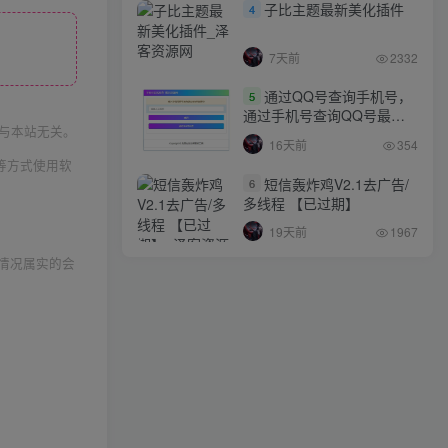
子比主题最新美化插件
4
7天前
2332
通过QQ号查询手机号，
5
通过手机号查询QQ号最新
与本站无关。
网站源码
16天前
354
等方式使用软
短信轰炸鸡V2.1去广告/
6
多线程 【已过期】
19天前
1967
情况属实的会