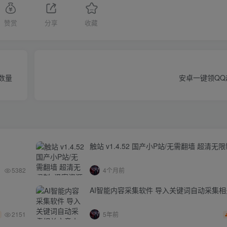
赞赏
分享
收藏
数量
安卓一键领QQ超
触站 v1.4.52 国产小P站/无需翻墙 超清无
5382
4个月前
AI智能内容采集软件 导入关键词自动采集
2151
5年前