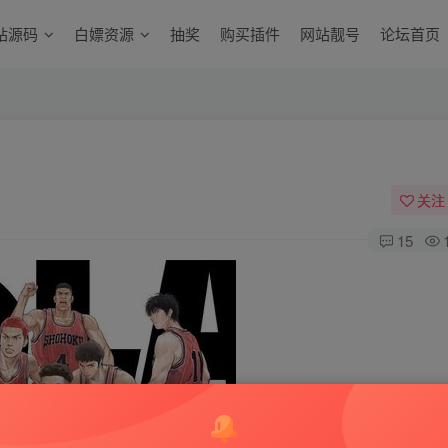
站源码
白嫖资源
抽奖
购买插件
网站靓号
论坛首页
关注
15