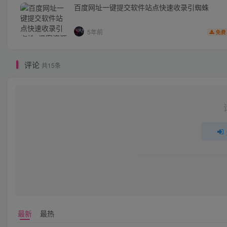
百度网址一键提交软件站点快速收录引蜘蛛
5年前
免费
评论
共15条
最新
最热