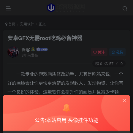
首页
实用软件
正文
安卓GFX无需root吃鸡必备神器
泽客
关注
私信
3年前发布
0
57
0
一款专业的游戏画质修改助手，尤其是吃鸡来说，一个
好的画质会让你更快更清楚的发现敌人，发现物资，让你有
一个良好的体验，这款软件会提升你的画质并且减少卡顿，
让你运行更加的流畅，无需root！软件支持解锁高刷！最高
支持120FPS超高清（需要手机底层支持高刷）！ 无广告放
心使用！！！
公告:本站启用 头像挂件功能