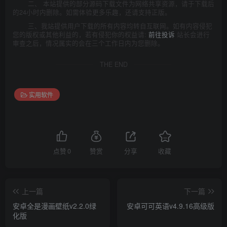
二、 本站提供的部分源码下载文件为网络共享资源，请于下载后
的24小时内删除。如需体验更多乐趣，还请支持正版。
三、我站提供用户下载的所有内容均转自互联网。如有内容侵犯
您的版权或其他利益的，若有侵犯你的权益请:
前往投诉
站长会进行
审查之后，情况属实的会在三个工作日内为您删除。
THE END
实用软件
点赞
0
赞赏
分享
收藏
上一篇
下一篇
安卓全是漫画壁纸v2.2.0绿
安卓可可英语v4.9.16高级版
化版