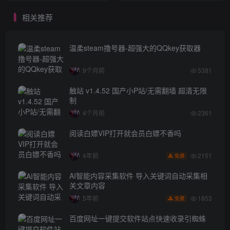
相关推荐
温柔steam撸号器-超强大的QQkey获取器
9个月前
5381
触站 v1.4.52 国产小P站/无需翻墙 超清无限
制
4个月前
2361
阅读白嫖VIP打开就会员白嫖不香吗
2151
4年前
免费
AI智能内容采集软件 导入关键词自动采集相
关文章内容
1853
5年前
免费
百度网址一键提交软件站点快速收录引蜘蛛