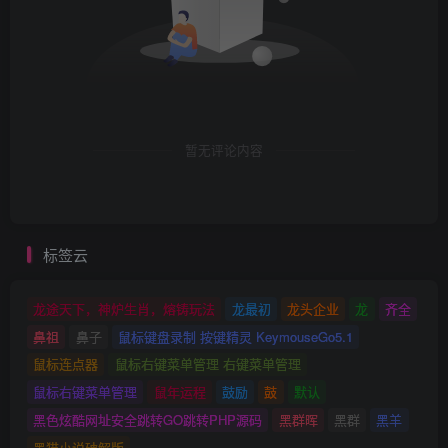
暂无评论内容
标签云
龙途天下，神炉生肖，熔铸玩法
龙最初
龙头企业
龙
齐全
鼻祖
鼻子
鼠标键盘录制 按键精灵 KeymouseGo5.1
鼠标连点器
鼠标右键菜单管理 右键菜单管理
鼠标右键菜单管理
鼠年运程
鼓励
鼓
默认
黑色炫酷网址安全跳转GO跳转PHP源码
黑群晖
黑群
黑羊
黑猫小说破解版