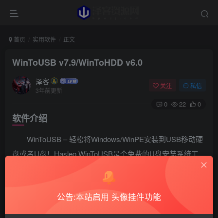
首页
实用软件
正文
WinToUSB v7.9/WinToHDD v6.0
泽客
关注
私信
3年前更新
0
22
0
软件介绍
WinToUSB – 轻松将Windows/WinPE安装到USB移动硬
盘或者U盘！Hasleo WinToUSB是个免费的U盘安装系统工
具。 可以将操作系统ISO/WIM/ESD/SWM文件或CD/DVD光
驱安装到U盘或者移动硬盘；Windows To Go转换功能可以
公告:本站启用 头像挂件功能
将当前的Windows操作系统复制到移动硬盘或者U盘上运
行；支持创建基于WinPE的USB启动盘，将WinPE启动镜像