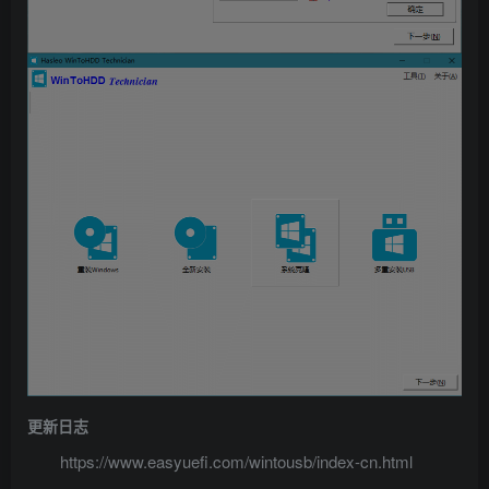
更新日志
https://www.easyuefi.com/wintousb/index-cn.html