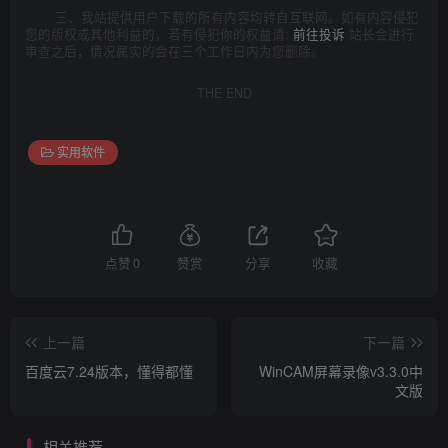
三、我站提供用户下载的所有内容均转自互联网。如有内容侵犯
您的版权或其他利益的，若有侵犯你的权益请:
前往投诉
站长会进行
审查之后，情况属实的会在三个工作日内为您删除。
THE END
实用软件
点赞
0
赞赏
分享
收藏
上一篇
下一篇
百度云7.24版本，懂得都懂
WinCAM屏幕录像v3.3.0中
文版
相关推荐