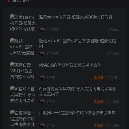
温柔steam撸号器-超强大的QQkey获取器
9个月前
5384
触站 v1.4.52 国产小P站/无需翻墙 超清无限
制
4个月前
2363
阅读白嫖VIP打开就会员白嫖不香吗
2151
4年前
免费
AI智能内容采集软件 导入关键词自动采集相
关文章内容
1853
5年前
免费
百度网址一键提交软件站点快速收录引蜘蛛
1765
5年前
免费