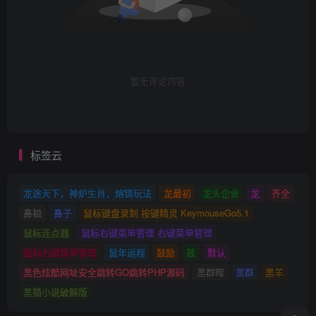
暂无评论内容
标签云
龙途天下，神炉生肖，熔铸玩法
龙最初
龙头企业
龙
齐全
鼻祖
鼻子
鼠标键盘录制 按键精灵 KeymouseGo5.1
鼠标连点器
鼠标右键菜单管理 右键菜单管理
鼠标右键菜单管理
鼠年运程
鼓励
鼓
默认
黑色炫酷网址安全跳转GO跳转PHP源码
黑群晖
黑群
黑羊
黑猫小说破解版