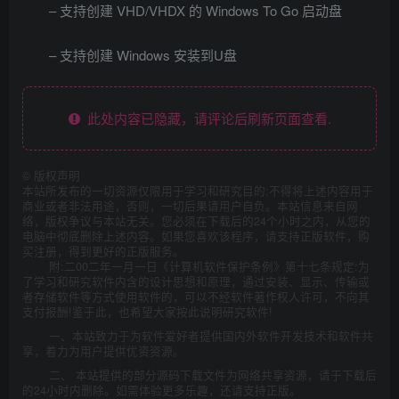
– 支持创建 VHD/VHDX 的 Windows To Go 启动盘
– 支持创建 Windows 安装到U盘
此处内容已隐藏，请评论后刷新页面查看.
©
版权声明
本站所发布的一切资源仅限用于学习和研究目的;不得将上述内容用于
商业或者非法用途，否则，一切后果请用户自负。本站信息来自网
络，版权争议与本站无关。您必须在下载后的24个小时之内，从您的
电脑中彻底删除上述内容。如果您喜欢该程序，请支持正版软件，购
买注册，得到更好的正版服务。
附:二00二年一月一日《计算机软件保护条例》第十七条规定:为
了学习和研究软件内含的设计思想和原理，通过安装、显示、传输或
者存储软件等方式使用软件的，可以不经软件著作权人许可，不向其
支付报酬!鉴于此，也希望大家按此说明研究软件!
一、本站致力于为软件爱好者提供国内外软件开发技术和软件共
享，着力为用户提供优资资源。
二、 本站提供的部分源码下载文件为网络共享资源，请于下载后
的24小时内删除。如需体验更多乐趣，还请支持正版。