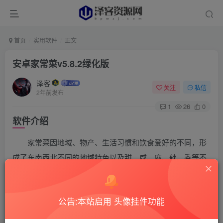
首页
实用软件
正文
安卓家常菜v5.8.2绿化版
泽客
关注
私信
2年前发布
1
26
0
软件介绍
家常菜因地域、物产、生活习惯和饮食爱好的不同，形
成了东南西北不同的地域特色以及甜、咸、麻、辣、香等不
同的口味特点，一菜一格，百菜百味，“食趣”盎然而意无
尽。 已去除广告！
公告:本站启用 头像挂件功能
软件截图