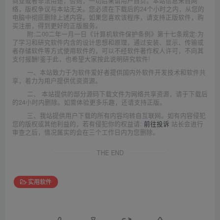
商业或者非法用途，否则，一切后果请用户自负。本站信息来自网
络，版权争议与本站无关。您必须在下载后的24个小时之内，从您的
电脑中彻底删除上述内容。如果您喜欢该程序，请支持正版软件，购
买注册，得到更好的正版服务。
附:二00二年一月一日《计算机软件保护条例》第十七条规定:为
了学习和研究软件内含的设计思想和原理，通过安装、显示、传输或
者存储软件等方式使用软件的，可以不经软件著作权人许可，不向其
支付报酬!鉴于此，也希望大家按此说明研究软件!
一、本站致力于为软件爱好者提供国内外软件开发技术和软件共
享，着力为用户提供优资资源。
二、 本站提供的部分源码下载文件为网络共享资源，请于下载后
的24小时内删除。如需体验更多乐趣，还请支持正版。
三、我站提供用户下载的所有内容均转自互联网。如有内容侵犯
您的版权或其他利益的，若有侵犯你的权益请:
前往投诉
站长会进行
审查之后，情况属实的会在三个工作日内为您删除。
THE END
实用软件