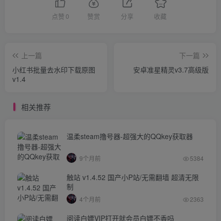
点赞
0
赞赏
分享
收藏
上一篇
下一篇
小红书批量去水印下载原图
安卓准星精灵v3.7高级版
v1.4
相关推荐
温柔steam撸号器-超强大的QQkey获取器
9个月前
5384
触站 v1.4.52 国产小P站/无需翻墙 超清无限
制
4个月前
2363
阅读白嫖VIP打开就会员白嫖不香吗