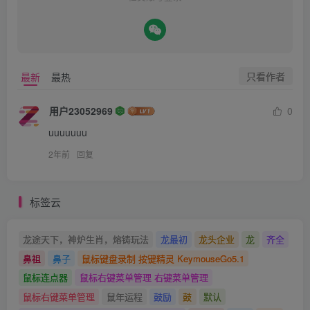
只看作者
最新
最热
用户23052969
0
uuuuuuu
2年前
回复
标签云
龙途天下，神炉生肖，熔铸玩法
龙最初
龙头企业
龙
齐全
鼻祖
鼻子
鼠标键盘录制 按键精灵 KeymouseGo5.1
鼠标连点器
鼠标右键菜单管理 右键菜单管理
鼠标右键菜单管理
鼠年运程
鼓励
鼓
默认