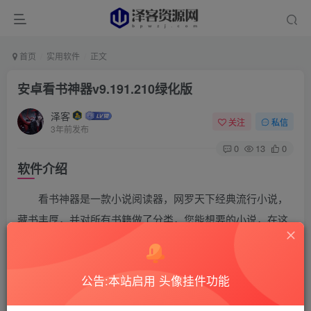
首页
实用软件
正文
安卓看书神器v9.191.210绿化版
泽客
关注
私信
3年前发布
0
13
0
软件介绍
看书神器是一款小说阅读器，网罗天下经典流行小说，
藏书丰厚，并对所有书籍做了分类，您能想要的小说，在这
里应有尽有，并且集成了强大的搜索功能，可按作者或者书
名查询，方便您快速查找需要的书籍。
公告:本站启用 头像挂件功能
软件截图