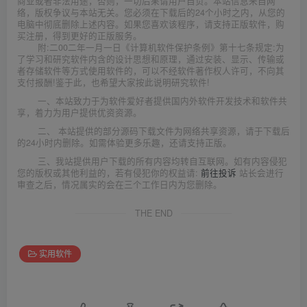
商业或者非法用途，否则，一切后果请用户自负。本站信息来自网
络，版权争议与本站无关。您必须在下载后的24个小时之内，从您的
电脑中彻底删除上述内容。如果您喜欢该程序，请支持正版软件，购
买注册，得到更好的正版服务。
附:二00二年一月一日《计算机软件保护条例》第十七条规定:为
了学习和研究软件内含的设计思想和原理，通过安装、显示、传输或
者存储软件等方式使用软件的，可以不经软件著作权人许可，不向其
支付报酬!鉴于此，也希望大家按此说明研究软件!
一、本站致力于为软件爱好者提供国内外软件开发技术和软件共
享，着力为用户提供优资资源。
二、 本站提供的部分源码下载文件为网络共享资源，请于下载后
的24小时内删除。如需体验更多乐趣，还请支持正版。
三、我站提供用户下载的所有内容均转自互联网。如有内容侵犯
您的版权或其他利益的，若有侵犯你的权益请:
前往投诉
站长会进行
审查之后，情况属实的会在三个工作日内为您删除。
THE END
实用软件