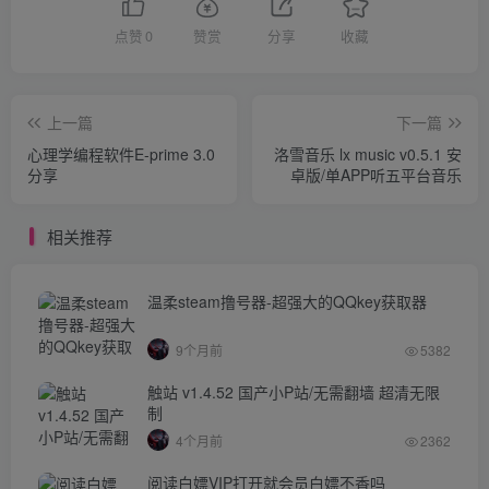
点赞
0
赞赏
分享
收藏
上一篇
下一篇
心理学编程软件E-prime 3.0
洛雪音乐 lx music v0.5.1 安
分享
卓版/单APP听五平台音乐
相关推荐
温柔steam撸号器-超强大的QQkey获取器
9个月前
5382
触站 v1.4.52 国产小P站/无需翻墙 超清无限
制
4个月前
2362
阅读白嫖VIP打开就会员白嫖不香吗