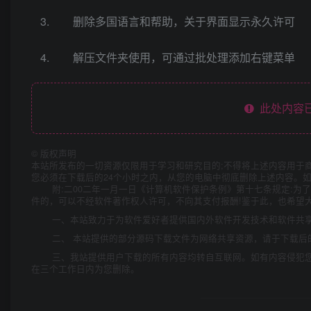
删除多国语言和帮助，关于界面显示永久许可
解压文件夹使用，可通过批处理添加右键菜单
此处内容已
©
版权声明
本站所发布的一切资源仅限用于学习和研究目的;不得将上述内容用于
您必须在下载后的24个小时之内，从您的电脑中彻底删除上述内容。
附:二00二年一月一日《计算机软件保护条例》第十七条规定:
件的，可以不经软件著作权人许可，不向其支付报酬!鉴于此，也希望大
一、本站致力于为软件爱好者提供国内外软件开发技术和软件共
二、 本站提供的部分源码下载文件为网络共享资源，请于下载后
三、我站提供用户下载的所有内容均转自互联网。如有内容侵犯
在三个工作日内为您删除。