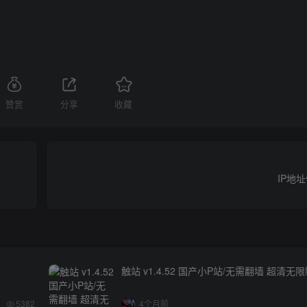
赞赏
分享
收藏
IP地址
触站 v1.4.52 国产小P站/无需翻墙 超清无
5382
4个月前