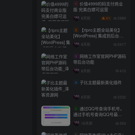
价值4999的码支付商业
1
版 完美白嫖可运营
2889
8天前
1
￥
【ripro主题全站美化】
2
[WordPress] 集成到后台功
能的全站美化包
8天前
2417
WordPress…
网络工作室官网PHP源码
3
带后台功能
8天前
410
子比主题最新美化插件
4
8天前
2332
通过QQ号查询手机号，
5
通过手机号查询QQ号最新
网站源码
16天前
354
短信轰炸鸡V2.1去广告/
6