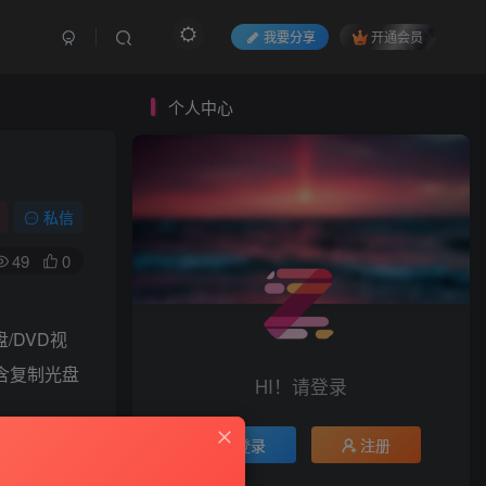
我要分享
开通会员
个人中心
私信
49
0
/DVD视
包含复制光盘
HI！请登录
登录
注册