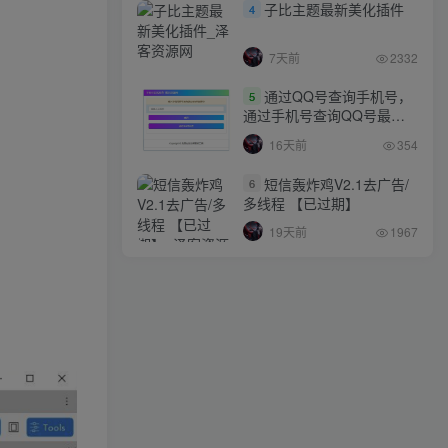
子比主题最新美化插件
4
7天前
2332
通过QQ号查询手机号，
5
通过手机号查询QQ号最新
网站源码
16天前
354
短信轰炸鸡V2.1去广告/
6
多线程 【已过期】
19天前
1967