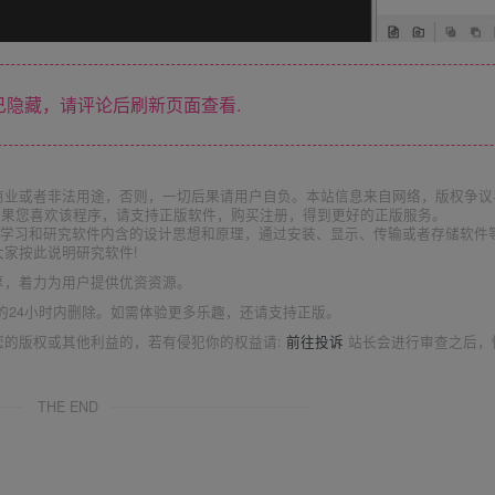
隐藏，请评论后刷新页面查看.
商业或者非法用途，否则，一切后果请用户自负。本站信息来自网络，版权争议
如果您喜欢该程序，请支持正版软件，购买注册，得到更好的正版服务。
为了学习和研究软件内含的设计思想和原理，通过安装、显示、传输或者存储软件
家按此说明研究软件!
享，着力为用户提供优资资源。
的24小时内删除。如需体验更多乐趣，还请支持正版。
您的版权或其他利益的，若有侵犯你的权益请:
前往投诉
站长会进行审查之后，
THE END