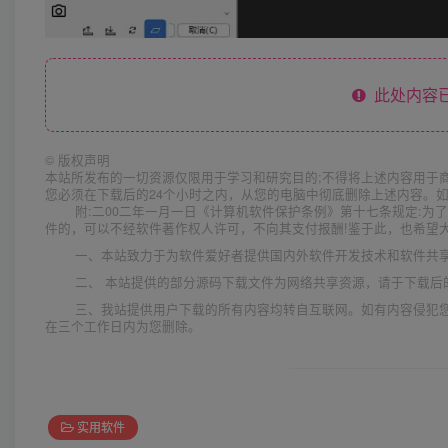
此处内容已
©
版权声明
本站所发布的一切资源仅限用于学习和研究目的;不得将上述内容用于
您必须在下载后的24个小时之内，从您的电脑中彻底删除上述内容。
附:二00二年一月一日《计算机软件保护条例》第十七条规定:
件的，可以不经软件著作权人许可，不向其支付报酬!鉴于此，也希望大
一、本站致力于为软件爱好者提供国内外软件开发技术和软件共
二、 本站提供的部分源码下载文件为网络共享资源，请于下载后
三、我站提供用户下载的所有内容均转自互联网。如有内容侵犯
在三个工作日内为您删除。
实用软件