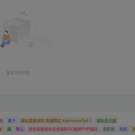
暂无评论内容
祖
鼻子
鼠标键盘录制 按键精灵 KeymouseGo5.1
鼠标连点器
励
鼓
默认
黑色炫酷网址安全跳转GO跳转PHP源码
黑群晖
黑群