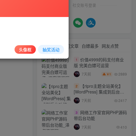
社交账号登录
最新文章
热门文章
白嫖最多
网友点赞
头像框
抽奖活动
价值4999的码支付商业
1
版 完美白嫖可运营
2889
7天前
1
￥
【ripro主题全站美化】
2
[WordPress] 集成到后台功
能的全站美化包
7天前
2417
WordPress…
网络工作室官网PHP源码
3
带后台功能
7天前
410