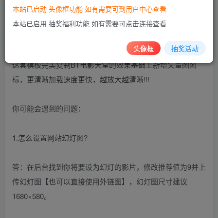
本站已启动 头像框功能 如有需要可到用户中心查看
支持影视专题、影片评论、留言本、迅雷下载插件、用户中
本站已启用 抽奖福利功能 如有需要可点击连接查看
心
头像框
抽奖活动
这套模板完美复制BT电影天堂的效果基础上新增矢量图图
标，更清晰加载速度更快，越放大越清晰!!!
你可能会遇到的问题：
1.怎么设置网站幻灯图?
答：在后台找到你将要设为幻灯的影片，修改推荐值为9并上
传幻灯图【也可以直接使用外链图】，幻灯图尺寸建议
1680×580。