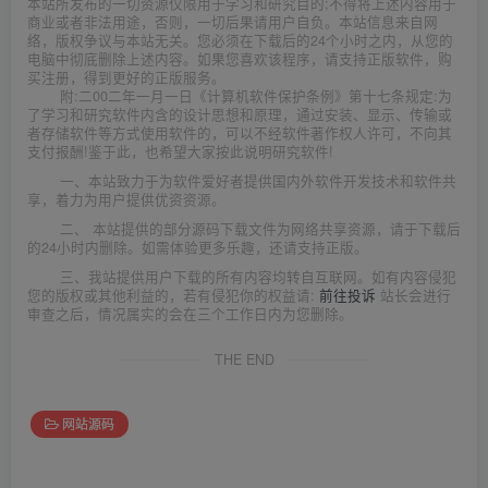
本站所发布的一切资源仅限用于学习和研究目的;不得将上述内容用于
商业或者非法用途，否则，一切后果请用户自负。本站信息来自网
络，版权争议与本站无关。您必须在下载后的24个小时之内，从您的
电脑中彻底删除上述内容。如果您喜欢该程序，请支持正版软件，购
买注册，得到更好的正版服务。
附:二00二年一月一日《计算机软件保护条例》第十七条规定:为
了学习和研究软件内含的设计思想和原理，通过安装、显示、传输或
者存储软件等方式使用软件的，可以不经软件著作权人许可，不向其
支付报酬!鉴于此，也希望大家按此说明研究软件!
一、本站致力于为软件爱好者提供国内外软件开发技术和软件共
享，着力为用户提供优资资源。
二、 本站提供的部分源码下载文件为网络共享资源，请于下载后
的24小时内删除。如需体验更多乐趣，还请支持正版。
三、我站提供用户下载的所有内容均转自互联网。如有内容侵犯
您的版权或其他利益的，若有侵犯你的权益请:
前往投诉
站长会进行
审查之后，情况属实的会在三个工作日内为您删除。
THE END
网站源码