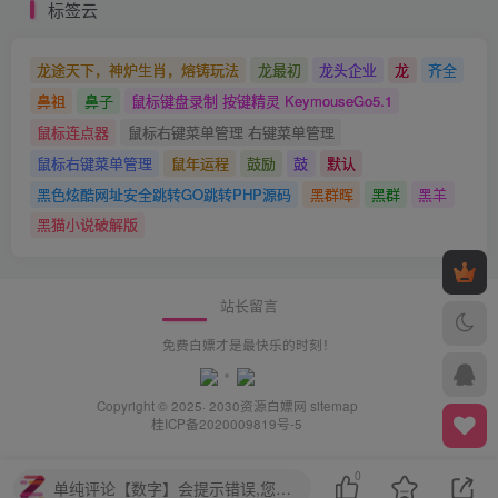
标签云
龙途天下，神炉生肖，熔铸玩法
龙最初
龙头企业
龙
齐全
鼻祖
鼻子
鼠标键盘录制 按键精灵 KeymouseGo5.1
鼠标连点器
鼠标右键菜单管理 右键菜单管理
鼠标右键菜单管理
鼠年运程
鼓励
鼓
默认
黑色炫酷网址安全跳转GO跳转PHP源码
黑群晖
黑群
黑羊
黑猫小说破解版
站长留言
免费白嫖才是最快乐的时刻！
Copyright © 2025· 2030
资源白嫖网
sitemap
桂ICP备2020009819号-5
0
单纯评论【数字】会提示错误,您需要评论【中文+数字】或【中文】