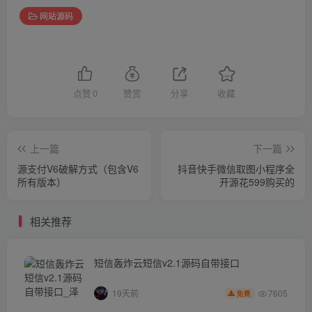
网站源码
点赞
0
赞赏
分享
收藏
上一篇
下一篇
源支付V6破解方式（包含V6
抖音快手微信取图小程序全
所有版本）
开源花599购买的
相关推荐
短信轰炸云短信v2.1源码自带接口
7605
19天前
免费