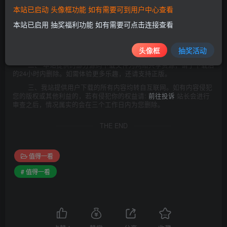
附:二00二年一月一日《计算机软件保护条例》第十七条规定:为
本站已启动 头像框功能 如有需要可到用户中心查看
了学习和研究软件内含的设计思想和原理，通过安装、显示、传输或
者存储软件等方式使用软件的，可以不经软件著作权人许可，不向其
本站已启用 抽奖福利功能 如有需要可点击连接查看
支付报酬!鉴于此，也希望大家按此说明研究软件!
一、本站致力于为软件爱好者提供国内外软件开发技术和软件共
头像框
抽奖活动
享，着力为用户提供优资资源。
二、 本站提供的部分源码下载文件为网络共享资源，请于下载后
的24小时内删除。如需体验更多乐趣，还请支持正版。
三、我站提供用户下载的所有内容均转自互联网。如有内容侵犯
您的版权或其他利益的，若有侵犯你的权益请:
前往投诉
站长会进行
审查之后，情况属实的会在三个工作日内为您删除。
THE END
值得一看
# 值得一看