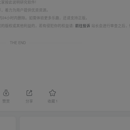
家按此说明研究软件!
享，着力为用户提供优资资源。
的24小时内删除。如需体验更多乐趣，还请支持正版。
您的版权或其他利益的，若有侵犯你的权益请:
前往投诉
站长会进行审查之后，
THE END
赞赏
分享
收藏
1