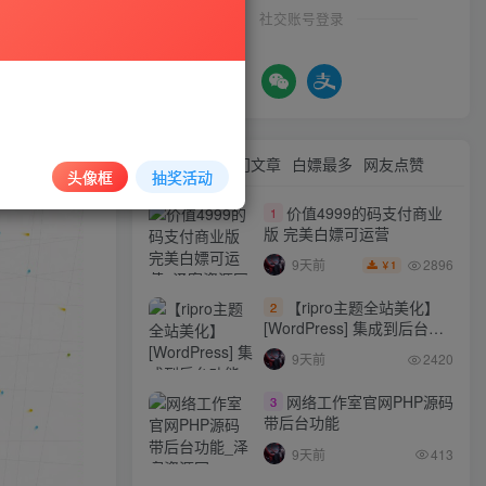
社交账号登录
最新文章
热门文章
白嫖最多
网友点赞
头像框
抽奖活动
价值4999的码支付商业
1
版 完美白嫖可运营
2896
9天前
1
￥
【ripro主题全站美化】
2
[WordPress] 集成到后台功
能的全站美化包
9天前
2420
WordPress…
网络工作室官网PHP源码
3
带后台功能
9天前
413