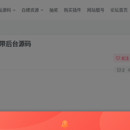
站源码
白嫖资源
抽奖
购买插件
网站靓号
论坛首页
页带后台源码
关注
2
3w5zwj