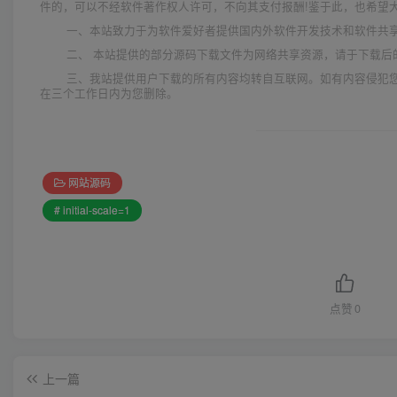
件的，可以不经软件著作权人许可，不向其支付报酬!鉴于此，也希望大
一、本站致力于为软件爱好者提供国内外软件开发技术和软件共
二、 本站提供的部分源码下载文件为网络共享资源，请于下载后
三、我站提供用户下载的所有内容均转自互联网。如有内容侵犯
在三个工作日内为您删除。
网站源码
# initial-scale=1
点赞
0
上一篇