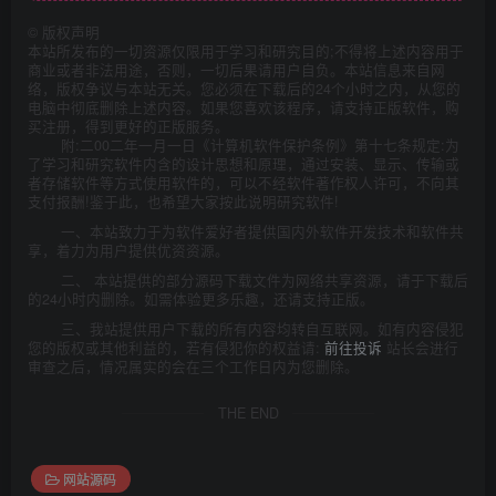
©
版权声明
本站所发布的一切资源仅限用于学习和研究目的;不得将上述内容用于
商业或者非法用途，否则，一切后果请用户自负。本站信息来自网
络，版权争议与本站无关。您必须在下载后的24个小时之内，从您的
电脑中彻底删除上述内容。如果您喜欢该程序，请支持正版软件，购
买注册，得到更好的正版服务。
附:二00二年一月一日《计算机软件保护条例》第十七条规定:为
了学习和研究软件内含的设计思想和原理，通过安装、显示、传输或
者存储软件等方式使用软件的，可以不经软件著作权人许可，不向其
支付报酬!鉴于此，也希望大家按此说明研究软件!
一、本站致力于为软件爱好者提供国内外软件开发技术和软件共
享，着力为用户提供优资资源。
二、 本站提供的部分源码下载文件为网络共享资源，请于下载后
的24小时内删除。如需体验更多乐趣，还请支持正版。
三、我站提供用户下载的所有内容均转自互联网。如有内容侵犯
您的版权或其他利益的，若有侵犯你的权益请:
前往投诉
站长会进行
审查之后，情况属实的会在三个工作日内为您删除。
THE END
网站源码