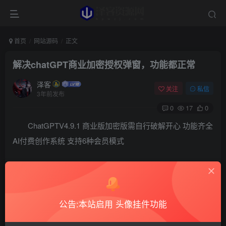
首页
网站源码
正文
解决chatGPT商业加密授权弹窗，功能都正常
泽客
关注
私信
3年前发布
0
17
0
ChatGPTV4.9.1 商业版加密版需自行破解开心 功能齐全
AI付费创作系统 支持6种会员模式
功能都是可以用但是需要开心下去除烦人的弹出窗口提
示。之前流传的都有弹窗
公告:本站启用 头像挂件功能
今天人类小徐又投稿了，这次去除了他投稿的加上去的
弹窗，代码是被他加了密