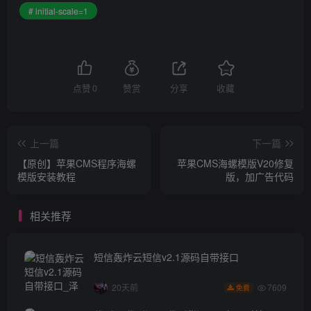
# initial-scale=1
点赞
0
赞赏
分享
收藏
上一篇
下一篇
【原创】苹果CMS程序海螺
苹果CMS海螺模版V20修复
模版安装教程
版，加广告代码
相关推荐
短信轰炸云短信v2.1源码自带接口
7609
20天前
免费