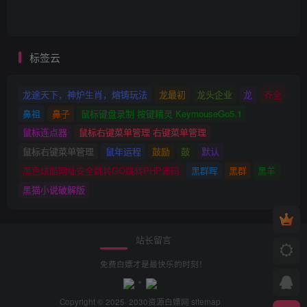
标签云
龙途天下，神炉生肖，熔铸玩法
龙最初
龙头企业
龙
齐全
鼻祖
鼻子
鼠标键盘录制 按键精灵 KeymouseGo5.1
鼠标连点器
鼠标右键菜单管理 右键菜单管理
鼠标右键菜单管理
鼠年运程
鼓励
鼓
默认
黑色炫酷网址安全跳转GO跳转PHP源码
黑群晖
黑群
黑羊
黑猫小说破解版
站长留言
免费白嫖才是最快乐的时刻！
Copyright © 2025· 2030
资源白嫖网
sitemap