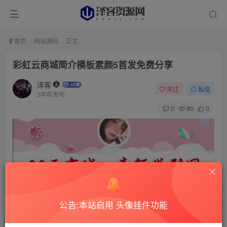
首页
网站源码
正文
彩虹云商城简介模板素颜5首发免费分享
泽客
关注
私信
3年前发布
0
80
0
公告:本站启用 头像挂件功能