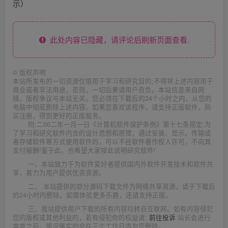
示）
此处内容已隐藏，请评论后刷新页面查看.
©
版权声明
本站所发布的一切资源仅限用于学习和研究目的;不得将上述内容用于
商业或者非法用途，否则，一切后果请用户自负。本站信息来自网
络，版权争议与本站无关。您必须在下载后的24个小时之内，从您的
电脑中彻底删除上述内容。如果您喜欢该程序，请支持正版软件，购
买注册，得到更好的正版服务。
附:二00二年一月一日《计算机软件保护条例》第十七条规定:为
了学习和研究软件内含的设计思想和原理，通过安装、显示、传输或
者存储软件等方式使用软件的，可以不经软件著作权人许可，不向其
支付报酬!鉴于此，也希望大家按此说明研究软件!
一、本站致力于为软件爱好者提供国内外软件开发技术和软件共
享，着力为用户提供优资资源。
二、 本站提供的部分源码下载文件为网络共享资源，请于下载后
的24小时内删除。如需体验更多乐趣，还请支持正版。
三、我站提供用户下载的所有内容均转自互联网。如有内容侵犯
您的版权或其他利益的，若有侵犯你的权益请:
前往投诉
站长会进行
审查之后，情况属实的会在三个工作日内为您删除。