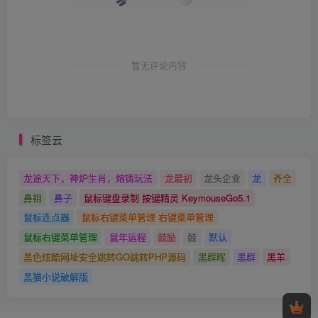
暂无评论内容
标签云
龙途天下，神炉生肖，熔铸玩法
龙最初
龙头企业
龙
齐全
鼻祖
鼻子
鼠标键盘录制 按键精灵 KeymouseGo5.1
鼠标连点器
鼠标右键菜单管理 右键菜单管理
鼠标右键菜单管理
鼠年运程
鼓励
鼓
默认
黑色炫酷网址安全跳转GO跳转PHP源码
黑群晖
黑群
黑羊
黑猫小说破解版