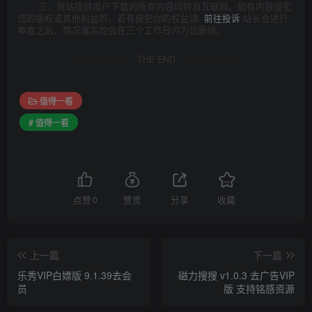
三、我站提供用户下载的所有内容均转自互联网。如有内容侵犯
您的版权或其他利益的，若有侵犯你的权益请:
前往投诉
站长会进行
审查之后，情况属实的会在三个工作日内为您删除。
THE END
值得一看
# 值得一看
点赞
0
赞赏
分享
收藏
上一篇
下一篇
乐秀VIP白嫖版 9.1.39去会
磁力搜搜 v1.0.3 去广告VIP
员
版 支持铭感资源