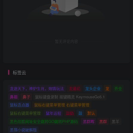
暂无评论内容
标签云
龙途天下，神炉生肖，熔铸玩法
龙最初
龙头企业
龙
齐全
鼻祖
鼻子
鼠标键盘录制 按键精灵 KeymouseGo5.1
鼠标连点器
鼠标右键菜单管理 右键菜单管理
鼠标右键菜单管理
鼠年运程
鼓励
鼓
默认
黑色炫酷网址安全跳转GO跳转PHP源码
黑群晖
黑群
黑羊
黑猫小说破解版