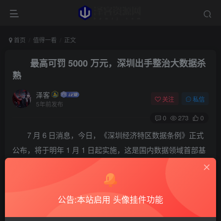
首页
值得一看
正文
最高可罚 5000 万元，深圳出手整治大数据杀
熟
泽客
关注
私信
5年前发布
0
273
0
7 月 6 日消息，今日，《深圳经济特区数据条例》正式
公布，将于明年 1 月 1 日起实施，这是国内数据领域首部基
础性、综合性立法。 该条例规定，市场主体不得使用非法手
段获取其他市场主体数据，不得非法收集其他市场主体数据
提供替代性产品或者服务，不得通过数据分析无正当理由对
公告:本站启用 头像挂件功能
交易条件相同的交易相对人实施差别待遇。 违反上述规定拒