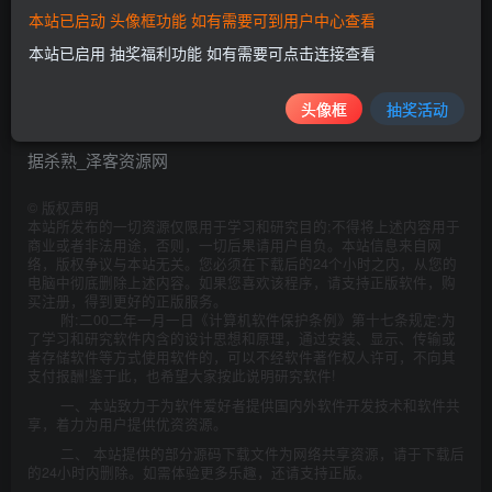
不改正的，处五万元以上五十万元以下罚款，情节严重的，
本站已启动 头像框功能 如有需要可到用户中心查看
处上一年度营业额百分之五以下罚款，最高不超过五千万
本站已启用 抽奖福利功能 如有需要可点击连接查看
元。
头像框
抽奖活动
©
版权声明
本站所发布的一切资源仅限用于学习和研究目的;不得将上述内容用于
商业或者非法用途，否则，一切后果请用户自负。本站信息来自网
络，版权争议与本站无关。您必须在下载后的24个小时之内，从您的
电脑中彻底删除上述内容。如果您喜欢该程序，请支持正版软件，购
买注册，得到更好的正版服务。
附:二00二年一月一日《计算机软件保护条例》第十七条规定:为
了学习和研究软件内含的设计思想和原理，通过安装、显示、传输或
者存储软件等方式使用软件的，可以不经软件著作权人许可，不向其
支付报酬!鉴于此，也希望大家按此说明研究软件!
一、本站致力于为软件爱好者提供国内外软件开发技术和软件共
享，着力为用户提供优资资源。
二、 本站提供的部分源码下载文件为网络共享资源，请于下载后
的24小时内删除。如需体验更多乐趣，还请支持正版。