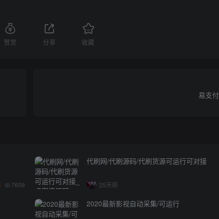
赞赏
分享
收藏
易支付
代刷网/代刷源码/代刷货源可运行可对接
7609
25天前
2020最新影视自动采集/可运行