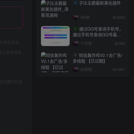
子比主题最新美化插件
4
8天前
2334
通过QQ号查询手机号，
5
通过手机号查询QQ号最新
网站源码
与本站无关。
17天前
354
等方式使用软
短信轰炸鸡V2.1去广告/
6
多线程 【已过期】
20天前
1967
情况属实的会