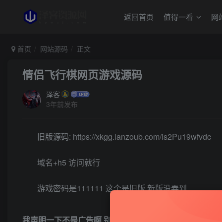
返回首页
值得一看
网
首页
网站源码
正文
情侣飞行棋网页游戏源码
泽客
3年前发布
旧版源码:
https://xkgg.lanzoub.com/is2Pu19wfvdc
域名+h5 访问就行
游戏密码是111111 这个是旧版 新版没弄到
我声明一下不是广告啊 别去买 别去买 别去买
内容都差不多