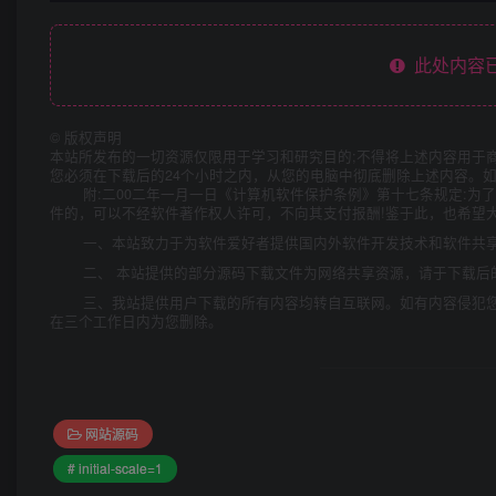
此处内容已
©
版权声明
本站所发布的一切资源仅限用于学习和研究目的;不得将上述内容用于
您必须在下载后的24个小时之内，从您的电脑中彻底删除上述内容。
附:二00二年一月一日《计算机软件保护条例》第十七条规定:
件的，可以不经软件著作权人许可，不向其支付报酬!鉴于此，也希望大
一、本站致力于为软件爱好者提供国内外软件开发技术和软件共
二、 本站提供的部分源码下载文件为网络共享资源，请于下载后
三、我站提供用户下载的所有内容均转自互联网。如有内容侵犯
在三个工作日内为您删除。
网站源码
# initial-scale=1