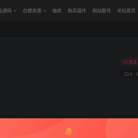
站源码
白嫖资源
抽奖
购买插件
网站靓号
论坛首页
关注
0
 自
己搭建一下就能玩了
只不过要有能力的大佬 能扒下来最新的