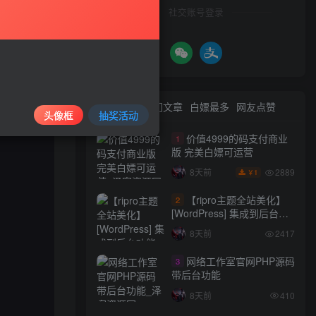
社交账号登录
最新文章
热门文章
白嫖最多
网友点赞
头像框
抽奖活动
价值4999的码支付商业
1
版 完美白嫖可运营
2889
8天前
1
￥
【ripro主题全站美化】
2
[WordPress] 集成到后台功
能的全站美化包
8天前
2417
WordPress…
网络工作室官网PHP源码
3
带后台功能
8天前
410