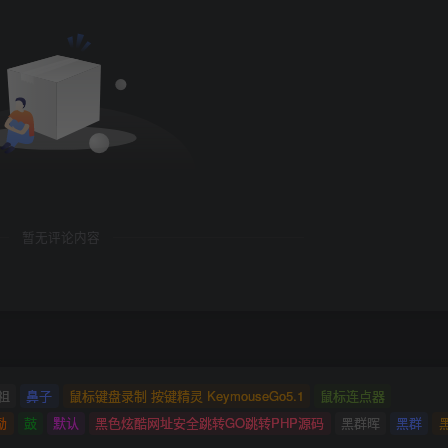
暂无评论内容
祖
鼻子
鼠标键盘录制 按键精灵 KeymouseGo5.1
鼠标连点器
励
鼓
默认
黑色炫酷网址安全跳转GO跳转PHP源码
黑群晖
黑群