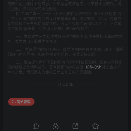
电脑中彻底删除上述内容。如果您喜欢该程序，请支持正版软件，购
买注册，得到更好的正版服务。
附:二00二年一月一日《计算机软件保护条例》第十七条规定:为
了学习和研究软件内含的设计思想和原理，通过安装、显示、传输或
者存储软件等方式使用软件的，可以不经软件著作权人许可，不向其
支付报酬!鉴于此，也希望大家按此说明研究软件!
一、本站致力于为软件爱好者提供国内外软件开发技术和软件共
享，着力为用户提供优资资源。
二、 本站提供的部分源码下载文件为网络共享资源，请于下载后
的24小时内删除。如需体验更多乐趣，还请支持正版。
三、我站提供用户下载的所有内容均转自互联网。如有内容侵犯
您的版权或其他利益的，若有侵犯你的权益请:
前往投诉
站长会进行
审查之后，情况属实的会在三个工作日内为您删除。
THE END
网站源码