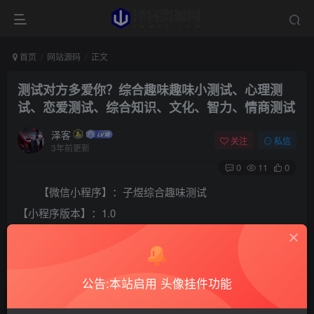
首页
网站源码
正文
测试对方多爱你？综合趣味趣味小测试、心理测
试、恋爱测试、综合知识、文化、智力、情商测试
泽客
关注
私信
3年前更新
0
11
0
【微信小程序】：子煜综合趣味测试
【小程序版本】：1.0
【小程序大小】：0MB
【小程序平台】：安卓Android/苹果ios
【使用方式】：大家可以微信搜索“子煜综合趣味测试”，也
公告:本站启用 头像挂件功能
可以保存下方小程序码微信扫描即可，绿色安全,无需下载简