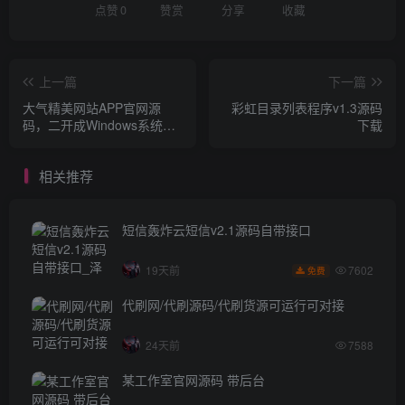
点赞
0
赞赏
分享
收藏
上一篇
下一篇
大气精美网站APP官网源
彩虹目录列表程序v1.3源码
码，二开成Windows系统下
下载
载站
相关推荐
短信轰炸云短信v2.1源码自带接口
7602
19天前
免费
代刷网/代刷源码/代刷货源可运行可对接
24天前
7588
某工作室官网源码 带后台