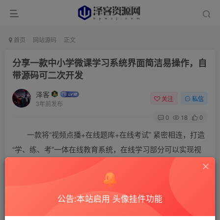
首页
网站源码
正文
分享一款中小学微课学习系统界面简洁易操作，自
带源码可二次开发
泽客
关注
私信
3年前发布
0
18
0
一款将“视频点播+在线题库+在线考试” 紧密相连，打造
“学、练、考”一体在线教育系统，在线学习部分可以实现视
频的上传、转码、在线播放（电脑、手机、微信同步），并
实时记录学员学习进度；考试部分支持多场次、多题型、断
电异常的处理等，有源码支持二次开发。
公告:本站启用 头像挂件功能
【测试截图】