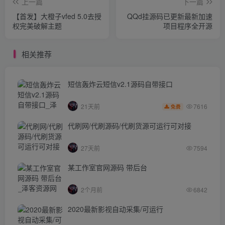
上一篇
下一篇
【首发】大橙子vfed 5.0去授
QQd挂源码已更新最新加速
权完美破解主题
项目程序全开源
相关推荐
短信轰炸云短信v2.1源码自带接口
7616
21天前
免费
代刷网/代刷源码/代刷货源可运行可对接
27天前
7594
某工作室官网源码 带后台
2个月前
6842
2020最新影视自动采集/可运行