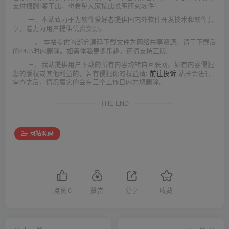
支付报酬!鉴于此，也希望大家按此说明研究软件!
一、本站致力于为软件爱好者提供国内外软件开发技术和软件共
享，着力为用户提供优资资源。
二、 本站提供的部分源码下载文件为网络共享资源，请于下载后
的24小时内删除。如需体验更多乐趣，还请支持正版。
三、我站提供用户下载的所有内容均转自互联网。如有内容侵犯
您的版权或其他利益的，若有侵犯你的权益请:
前往投诉
站长会进行
审查之后，情况属实的会在三个工作日内为您删除。
THE END
网站源码
点赞
0
赞赏
分享
收藏