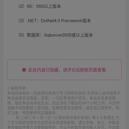
（2）IIS：IIS6以上版本
（3）.NET：DotNet4.0 Framework版本
（5）数据库：Sqlserver2005或以上版本
此处内容已隐藏，请评论后刷新页面查看.
©
版权声明
本站所发布的一切资源仅限用于学习和研究目的;不得将上述内容用于
商业或者非法用途，否则，一切后果请用户自负。本站信息来自网
络，版权争议与本站无关。您必须在下载后的24个小时之内，从您的
电脑中彻底删除上述内容。如果您喜欢该程序，请支持正版软件，购
买注册，得到更好的正版服务。
附:二00二年一月一日《计算机软件保护条例》第十七条规定:为
了学习和研究软件内含的设计思想和原理，通过安装、显示、传输或
者存储软件等方式使用软件的，可以不经软件著作权人许可，不向其