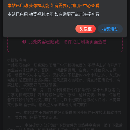
本站已启动 头像框功能 如有需要可到用户中心查看
ssl证书在线生成网站源码+安装教程
本站已启用 抽奖福利功能 如有需要可点击连接查看
头像框
抽奖活动
此处内容已隐藏，请评论后刷新页面查看.
©
版权声明
本站所发布的一切资源仅限用于学习和研究目的;不得将上述内容用于
商业或者非法用途，否则，一切后果请用户自负。本站信息来自网
络，版权争议与本站无关。您必须在下载后的24个小时之内，从您的
电脑中彻底删除上述内容。如果您喜欢该程序，请支持正版软件，购
买注册，得到更好的正版服务。
附:二00二年一月一日《计算机软件保护条例》第十七条规定:为
了学习和研究软件内含的设计思想和原理，通过安装、显示、传输或
者存储软件等方式使用软件的，可以不经软件著作权人许可，不向其
支付报酬!鉴于此，也希望大家按此说明研究软件!
一、本站致力于为软件爱好者提供国内外软件开发技术和软件共
享，着力为用户提供优资资源。
二、 本站提供的部分源码下载文件为网络共享资源，请于下载后
的24小时内删除。如需体验更多乐趣，还请支持正版。