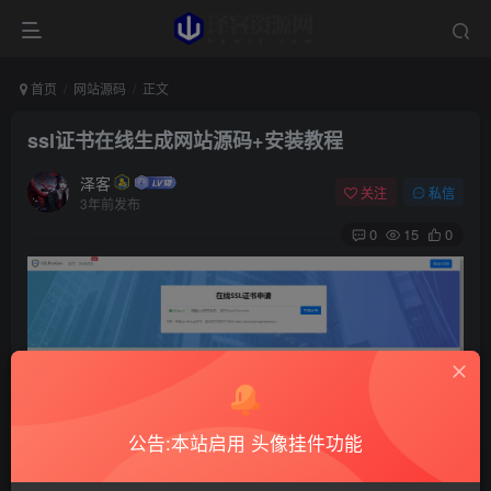
首页
网站源码
正文
ssl证书在线生成网站源码+安装教程
泽客
关注
私信
3年前发布
0
15
0
公告:本站启用 头像挂件功能