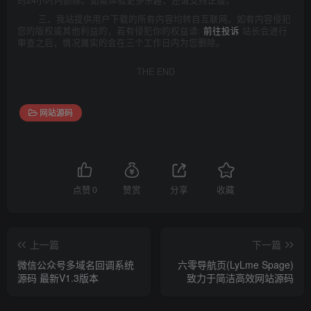
三、我站提供用户下载的所有内容均转自互联网。如有内容侵犯
您的版权或其他利益的，若有侵犯你的权益请:
前往投诉
站长会进行
审查之后，情况属实的会在三个工作日内为您删除。
THE END
网站源码
点赞
0
赞赏
分享
收藏
上一篇
下一篇
微信公众号多域名回调系统
六零导航页(LyLme Spage)
源码 最新V1.3版本
致力于简洁高效网站源码