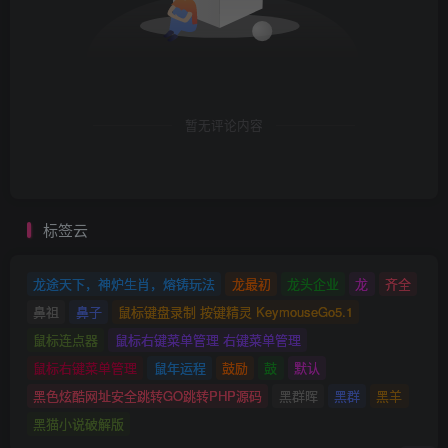
暂无评论内容
标签云
龙途天下，神炉生肖，熔铸玩法
龙最初
龙头企业
龙
齐全
鼻祖
鼻子
鼠标键盘录制 按键精灵 KeymouseGo5.1
鼠标连点器
鼠标右键菜单管理 右键菜单管理
鼠标右键菜单管理
鼠年运程
鼓励
鼓
默认
黑色炫酷网址安全跳转GO跳转PHP源码
黑群晖
黑群
黑羊
黑猫小说破解版