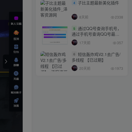
子比主题最新美化插件
4
8天前
2338
通过QQ号查询手机号，
5
通过手机号查询QQ号最新
网站源码
17天前
357
短信轰炸鸡V2.1去广告/
6
多线程 【已过期】
20天前
1973