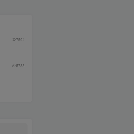
7594
5788