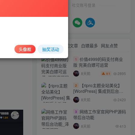
社交账号登录
最新文章
热门文章
白嫖最多
网友点赞
头像框
抽奖活动
价值4999的码支付商业
1
版 完美白嫖可运营
2895
8天前
1
￥
【ripro主题全站美化】
2
[WordPress] 集成到后台功
能的全站美化包
8天前
2420
WordPress…
网络工作室官网PHP源码
3
带后台功能
8天前
413