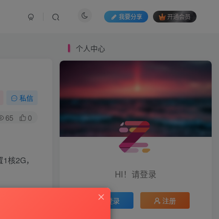
我要分享
开通会员
个人中心
私信
65
0
置
1
核
2
G
，
HI！请登录
登录
注册