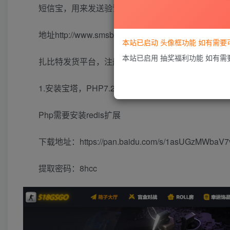
短信宝，用来发送验证码，
地址
http://www.smsbao.com/reg?r=11949
本站已启动 头像框功能 如有需
本站已启用 抽奖福利功能 如有
扎比特发货平台，注册后，申请成为开发者，拿到
a
p
1.
安装宝塔，
PHP7.2
，
mysql5.6
以上，
nginx1.18
。
Php
需要安装
r
edis
扩展
下载地址：https://pan.baidu.com/s/1asUGzMWbaV
提取密码：8hcc